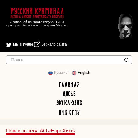
Русский Криминал
Истина любит действовать открыто
Словесной не место кляузе. Тише
ораторы! Ваше слово товарищ Маузер
Мы в Twitter
Зеркало сайта
Русский
English
Главная
Досье
Эксклюзив
ВЧК-ОГПУ
Поиск по тегу: АО «ЕвроХим»