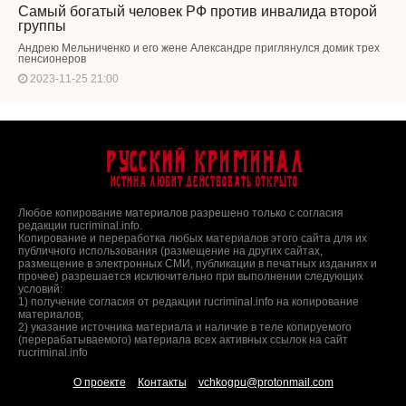
Самый богатый человек РФ против инвалида второй
группы
Андрею Мельниченко и его жене Александре приглянулся домик трех
пенсионеров
2023-11-25 21:00
Русский Криминал
Истина любит действовать открыто
Любое копирование материалов разрешено только с согласия
редакции rucriminal.info.
Копирование и переработка любых материалов этого сайта для их
публичного использования (размещение на других сайтах,
размещение в электронных СМИ, публикации в печатных изданиях и
прочее) разрешается исключительно при выполнении следующих
условий:
1) получение согласия от редакции rucriminal.info на копирование
материалов;
2) указание источника материала и наличие в теле копируемого
(перерабатываемого) материала всех активных ссылок на сайт
rucriminal.info
О проекте
Контакты
vchkogpu@protonmail.com