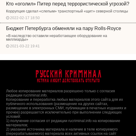
Кто «оголил» Питер перед террористической угрозой?
Коррупция сделал «слепым» транспортный «щит» северной столицы
2022-02-17 18:50
Бюджет Петербурга обменяли на пару Rolls-Royce
«В наследство оставили неработающее оборудование на
миллиарды»
2021-03-22 19:41
Русский Криминал
Истина любит действовать открыто
Любое копирование материалов разрешено только с согласия
редакции rucriminal.info.
Копирование и переработка любых материалов этого сайта для их
публичного использования (размещение на других сайтах,
размещение в электронных СМИ, публикации в печатных изданиях и
прочее) разрешается исключительно при выполнении следующих
условий:
1) получение согласия от редакции rucriminal.info на копирование
материалов;
2) указание источника материала и наличие в теле копируемого
(перерабатываемого) материала всех активных ссылок на сайт