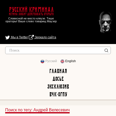
Русский Криминал
Истина любит действовать открыто
Словесной не место кляузе. Тише
ораторы! Ваше слово товарищ Маузер
Мы в Twitter
Зеркало сайта
Русский
English
Главная
Досье
Эксклюзив
ВЧК-ОГПУ
Поиск по тегу: Андрей Велесевич