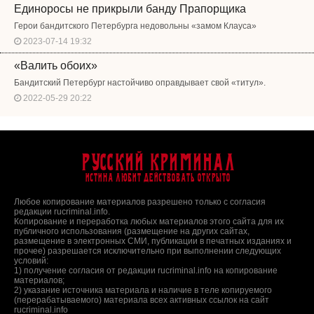
Единоросы не прикрыли банду Прапорщика
Герои бандитского Петербурга недовольны «замом Клауса»
2023-07-14 19:32
«Валить обоих»
Бандитский Петербург настойчиво оправдывает свой «титул».
2022-05-29 20:22
Русский Криминал
Истина любит действовать открыто
Любое копирование материалов разрешено только с согласия
редакции rucriminal.info.
Копирование и переработка любых материалов этого сайта для их
публичного использования (размещение на других сайтах,
размещение в электронных СМИ, публикации в печатных изданиях и
прочее) разрешается исключительно при выполнении следующих
условий:
1) получение согласия от редакции rucriminal.info на копирование
материалов;
2) указание источника материала и наличие в теле копируемого
(перерабатываемого) материала всех активных ссылок на сайт
rucriminal.info