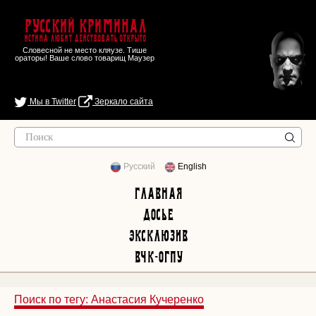
Русский Криминал
Истина любит действовать открыто
Словесной не место кляузе. Тише
ораторы! Ваше слово товарищ Маузер
Мы в Twitter
Зеркало сайта
Русский
English
Главная
Досье
Эксклюзив
ВЧК-ОГПУ
Поиск по тегу: Анастасия Кучеренко