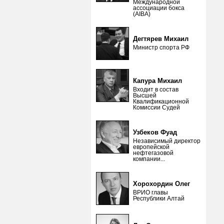
Международной
ассоциации бокса
(AIBA)
Дегтярев Михаил
Министр спорта РФ
Капура Михаил
Входит в состав
Высшей
Квалификационной
Комиссии Судей
Узбеков Фуад
Независимый директор
европейской
нефтегазовой
компании...
Хорохордин Олег
ВРИО главы
Республики Алтай