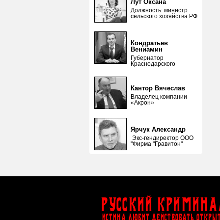
Лут Оксана
Должность: министр
сельского хозяйства РФ
Кондратьев
Вениамин
Губернатор
Краснодарского
Кантор Вячеслав
Владелец компании
«Акрон»
Ярчук Александр
Экс-гендиректор ООО
"Фирма "Гравитон"
Русский Кримина
ИСТИНА ЛЮБИТ ДЕЙСТВОВАТЬ ОТКРЫ