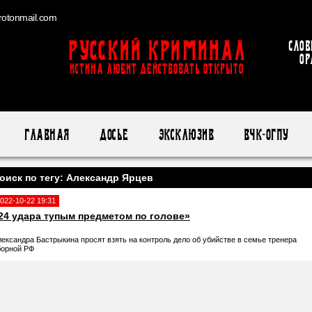
otonmail.com
Русский Криминал
Слов
ор
ИСТИНА ЛЮБИТ ДЕЙСТВОВАТЬ ОТКРЫТО
Главная
Досье
Эксклюзив
ВЧК-ОГПУ
оиск по тегу: Александр Ярцев
022-10-22 19:31
24 удара тупым предметом по голове»
лександра Бастрыкина просят взять на контроль дело об убийстве в семье тренера
борной РФ