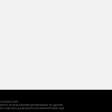
riminal.info.
чного использования (размещение на других
ях и прочее) разрешается исключительно при