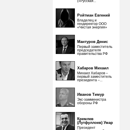
(«Русская...
Ройтман Евгений
Владелец и
гендиректор ООО
«Чистая энергия»
Мантуров Денис
Первый заместитель
председателя
правительства РФ
Хабаров Михаил
Михаил Хабаров –
первый заместитель
президента –...
Иванов Тимур
Экс-замминистра
обороны РФ
Кремлев
(Лутфуллоев) Умар
Президент