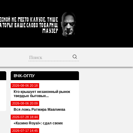
есной не место кляузе. Тише
аторы! Ваше слово товарищ
Маузер
ВЧК-ОГПУ
2026-08-06 20:18
Кто крышует незаконный рынок
твердых бытовых...
2026-08-06 20:09
Вся ложь Ратмира Мавлиева
2026-07-28 18:44
«Казино Royal»: сдал своих
2026-07-17 14:45