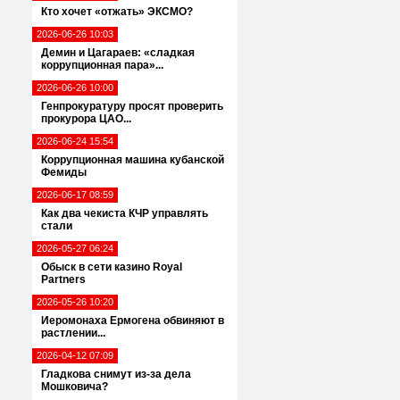
Кто хочет «отжать» ЭКСМО?
2026-06-26 10:03
Демин и Цагараев: «сладкая
коррупционная пара»...
2026-06-26 10:00
Генпрокуратуру просят проверить
прокурора ЦАО...
2026-06-24 15:54
Коррупционная машина кубанской
Фемиды
2026-06-17 08:59
Как два чекиста КЧР управлять
стали
2026-05-27 06:24
Обыск в сети казино Royal
Partners
2026-05-26 10:20
Иеромонаха Ермогена обвиняют в
растлении...
2026-04-12 07:09
Гладкова снимут из-за дела
Мошковича?