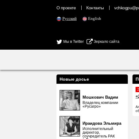
О проекте
Контакты
vchkogpu@pr
Русский
English
Мы в Twitter
Зеркало сайта
Новые досье
П
2
«
Мошкович Вадим
Владелец компании
«Русагро»
А
с
Ираидова Эльмира
Исполнительный
директор,
соучредитель РАК