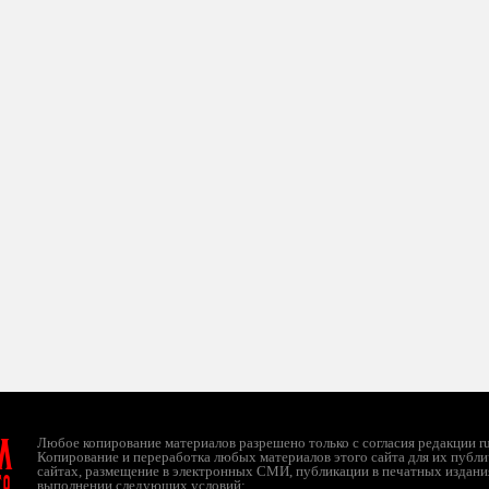
л
Любое копирование материалов разрешено только с согласия редакции ruc
Копирование и переработка любых материалов этого сайта для их публи
сайтах, размещение в электронных СМИ, публикации в печатных издани
ТО
выполнении следующих условий: