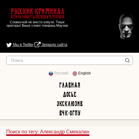
Русский Криминал
Истина любит действовать открыто
Словесной не место кляузе. Тише
ораторы! Ваше слово товарищ Маузер
Мы в Twitter
Зеркало сайта
Русский
English
Главная
Досье
Эксклюзив
ВЧК-ОГПУ
Поиск по тегу: Александр Смекалин