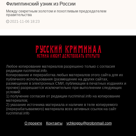
Филиппинский узник из России
Между секретным золотом и похотливым председателем
правительства
2021-11-06 18:23
Русский Криминал
Истина любит действовать открыто
Любое копирование материалов разрешено только с согласия
редакции rucriminal.info.
Копирование и переработка любых материалов этого сайта для их
публичного использования (размещение на других сайтах,
размещение в электронных СМИ, публикации в печатных изданиях и
прочее) разрешается исключительно при выполнении следующих
условий:
1) получение согласия от редакции rucriminal.info на копирование
материалов;
2) указание источника материала и наличие в теле копируемого
(перерабатываемого) материала всех активных ссылок на сайт
rucriminal.info
О проекте
Контакты
vchkogpu@protonmail.com