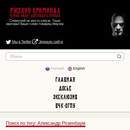
Русский Криминал
Истина любит действовать открыто
Словесной не место кляузе. Тише
ораторы! Ваше слово товарищ Маузер
Мы в Twitter
Зеркало сайта
Русский
English
Главная
Досье
Эксклюзив
ВЧК-ОГПУ
Поиск по тегу: Александр Розенбаум