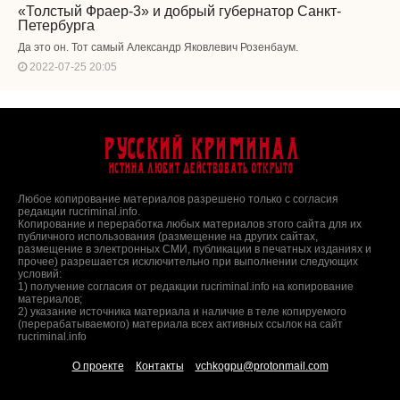
«Толстый Фраер-3» и добрый губернатор Санкт-
Петербурга
Да это он. Тот самый Александр Яковлевич Розенбаум.
2022-07-25 20:05
Русский Криминал
Истина любит действовать открыто
Любое копирование материалов разрешено только с согласия
редакции rucriminal.info.
Копирование и переработка любых материалов этого сайта для их
публичного использования (размещение на других сайтах,
размещение в электронных СМИ, публикации в печатных изданиях и
прочее) разрешается исключительно при выполнении следующих
условий:
1) получение согласия от редакции rucriminal.info на копирование
материалов;
2) указание источника материала и наличие в теле копируемого
(перерабатываемого) материала всех активных ссылок на сайт
rucriminal.info
О проекте
Контакты
vchkogpu@protonmail.com