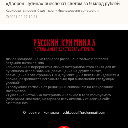
«Дворец Путина» обеспечат светом за 9 млрд рублей
Курировать проект будет друг «Иванушек-интернешенл»
2021-02-17 19:31
Русский Криминал
Истина любит действовать открыто
Любое копирование материалов разрешено только с согласия
редакции rucriminal.info.
Копирование и переработка любых материалов этого сайта для их
публичного использования (размещение на других сайтах,
размещение в электронных СМИ, публикации в печатных изданиях и
прочее) разрешается исключительно при выполнении следующих
условий:
1) получение согласия от редакции rucriminal.info на копирование
материалов;
2) указание источника материала и наличие в теле копируемого
(перерабатываемого) материала всех активных ссылок на сайт
rucriminal.info
О проекте
Контакты
vchkogpu@protonmail.com