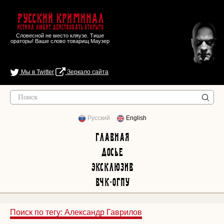
Русский Криминал
Истина любит действовать открыто
Словесной не место кляузе. Тише
ораторы! Ваше слово товарищ Маузер
Мы в Twitter
Зеркало сайта
Русский
English
Главная
Досье
Эксклюзив
ВЧК-ОГПУ
Поиск по тегу: Александр Гаврилов