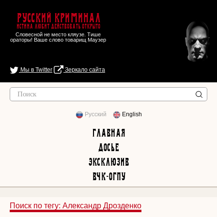
Русский Криминал
Истина любит действовать открыто
Словесной не место кляузе. Тише
ораторы! Ваше слово товарищ Маузер
Мы в Twitter
Зеркало сайта
Русский
English
Главная
Досье
Эксклюзив
ВЧК-ОГПУ
Поиск по тегу: Александр Дрозденко