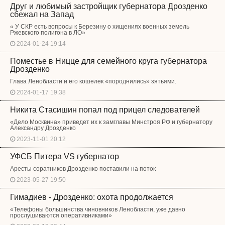
Друг и любимый застройщик губернатора Дрозденко
сбежал на Запад
« У СКР есть вопросы к Березину о хищениях военных земель
Ржевского полигона в ЛО»
2024-01-24 19:14
Поместье в Ницце для семейного круга губернатора
Дрозденко
Глава Ленобласти и его кошелек «породнились» зятьями.
2024-01-17 19:38
Никита Стасишин попал под прицел следователей
«Дело Москвина» приведет их к замглавы Минстроя РФ и губернатору
Александру Дрозденко
2023-11-01 20:12
УФСБ Питера VS губернатор
Аресты соратников Дрозденко поставили на поток
2023-05-27 19:50
Гимадиев - Дрозденко: охота продолжается
«Телефоны большинства чиновников Ленобласти, уже давно
прослушиваются оперативниками»