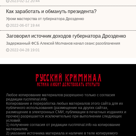
2023-02-12 20:44
Как заработать и обмануть президента?
Уроки мастерства от губернатора Дрозденко
2022-06-07 19:44
Заговорил источник доходов губернатора Дрозденко
Задержанный ФСБ Алексей Молчанов начал сеанс разоблачения
2022-04-28 19:01
Русский Криминал
Истина любит действовать открыто
Любое копирование материалов разрешено только с согласия
редакции rucriminal.info.
Копирование и переработка любых материалов этого сайта для их
публичного использования (размещение на других сайтах,
размещение в электронных СМИ, публикации в печатных изданиях и
прочее) разрешается исключительно при выполнении следующих
условий:
1) получение согласия от редакции rucriminal.info на копирование
материалов;
2) указание источника материала и наличие в теле копируемого