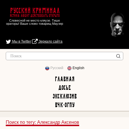
Русский Криминал
Истина любит действовать открыто
Словесной не место кляузе. Тише
ораторы! Ваше слово товарищ Маузер
Мы в Twitter
Зеркало сайта
Русский
English
Главная
Досье
Эксклюзив
ВЧК-ОГПУ
Поиск по тегу: Александр Аксенов