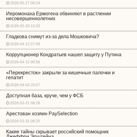
2026-05-27 06:24
Иеромонаха Ермогена обвиняют в растлении
несовершеннолетних
2026-05-26 10:20
Гладкова снимут из-за дела Мошковича?
2026-04-12 07:09
Коррупционер Кондратьев нашел защиту у Путина
2026-04-12 06:56
«Перекресток» закрыли за кишечные палочки и
гепатит
2026-04-04 20:07
Доступная база, круче, чем у ФСБ
2026-03-31 08:26
Арестован хозяин PaySelection
2026-03-31 08:25
Какие тайны скрывает российский помощник
Джеффри Эпштейна