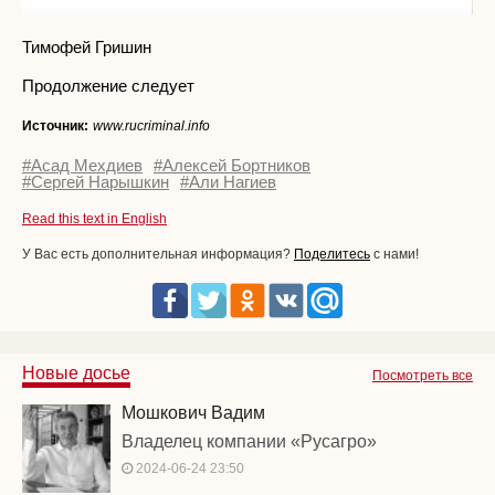
Тимофей Гришин
Продолжение следует
Источник:
www.rucriminal.info
#Асад Мехдиев
#Алексей Бортников
#Сергей Нарышкин
#Али Нагиев
Read this text in English
У Вас есть дополнительная информация?
Поделитесь
с нами!
Новые досье
Посмотреть все
Мошкович Вадим
Владелец компании «Русагро»
2024-06-24 23:50