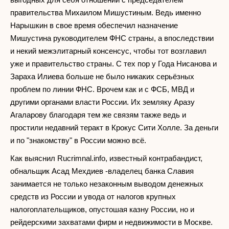
правительства Михаилом Мишустиным. Ведь именно
Нарышкин в свое время обеспечил назначение
Мишустина руководителем ФНС страны, а впоследствии
и некий межэлитарный консенсус, чтобы тот возглавил
уже и правительство страны. С тех пор у Года Нисанова и
Зараха Илиева больше не было никаких серьёзных
проблем по линии ФНС. Врочем как и с ФСБ, МВД и
другими органами власти России. Их земляку Аразу
Агаларову благодаря тем же связям также ведь и
простили недавний теракт в Крокус Сити Холле. За деньги
и по "знакомству" в России можно всё.
Как выяснил Rucrimnal.info, известный контрабандист,
обнальщик Асад Мехдиев -владелец банка Славия
занимается не только незаконным выводом денежных
средств из России и увода от налогов крупных
налогоплательщиков, опустошая казну России, но и
рейдерскими захватами фирм и недвижимости в Москве.