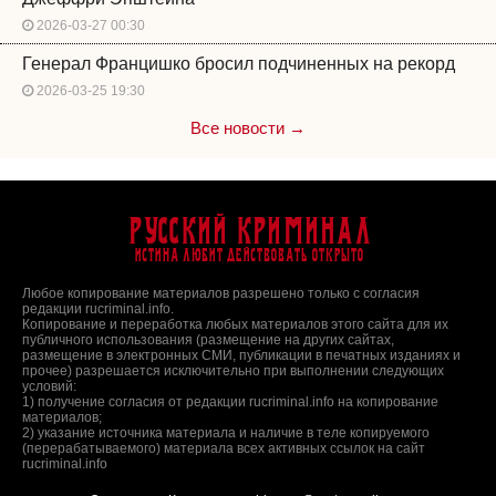
2026-03-27 00:30
Генерал Францишко бросил подчиненных на рекорд
2026-03-25 19:30
Все новости →
Русский Криминал
Истина любит действовать открыто
Любое копирование материалов разрешено только с согласия
редакции rucriminal.info.
Копирование и переработка любых материалов этого сайта для их
публичного использования (размещение на других сайтах,
размещение в электронных СМИ, публикации в печатных изданиях и
прочее) разрешается исключительно при выполнении следующих
условий:
1) получение согласия от редакции rucriminal.info на копирование
материалов;
2) указание источника материала и наличие в теле копируемого
(перерабатываемого) материала всех активных ссылок на сайт
rucriminal.info