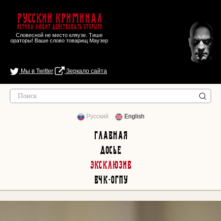
Русский Криминал
Истина любит действовать открыто
Словесной не место кляузе. Тише
ораторы! Ваше слово товарищ Маузер
Мы в Twitter
Зеркало сайта
Русский
English
Главная
Досье
Эксклюзив
ВЧК-ОГПУ