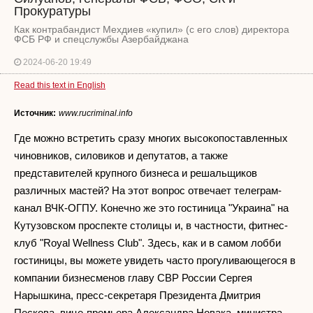
Прокуратуры
Как контрабандист Мехдиев «купил» (с его слов) директора
ФСБ РФ и спецслужбы Азербайджана
2024-06-20 19:49
Read this text in English
Источник:
www.rucriminal.info
Где можно встретить сразу многих высокопоставленных
чиновников, силовиков и депутатов, а также
представителей крупного бизнеса и решальщиков
различных мастей? На этот вопрос отвечает телеграм-
канал ВЧК-ОГПУ. Конечно же это гостиница "Украина" на
Кутузовском проспекте столицы и, в частности, фитнес-
клуб "Royal Wellness Сlub". Здесь, как и в самом лобби
гостиницы, вы можете увидеть часто прогуливающегося в
компании бизнесменов главу СВР России Сергея
Нарышкина, пресс-секретаря Президента Дмитрия
Пескова, вице-премьера Александра Новака, министра