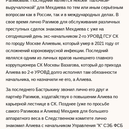
Рагимовым. Последний является некоей "палочкой-
выручалочкой" для Мехдиева по тем или иным серьёзным
вопросам как в России, так и в международных делах. В
свое время лично Рагимов для обслуживания различных
преступных сделок знакомил Мехдиева с уже на
сегодняшний день экс-начальником 2-го УРОВД ГСУ СК
по городу Москве Алиевым, который умер в 2021 году от
осложнений короновирусной инфекции. Последний
являлся одним из личных врагов нынешнего главного
коррупционера СК Москвы Вазагова, который до прихода
Алиева во 2-е УРОВД долго исполнял там обязанности
начальника, но назначили не его, а Алиева.
За последнего Бастрыкину звонил лично его друг и
партнёр Рагимов, ходатайствуя о повышении Алиева по
карьерной лестнице в СК. Позднее (уже по просьбе
самого Рагимова и Алиева) Мехдиев для большего
аппаратного веса в Следственном комитете лично
знакомил Алиева с начальником Управления "К" СЭБ ФСБ