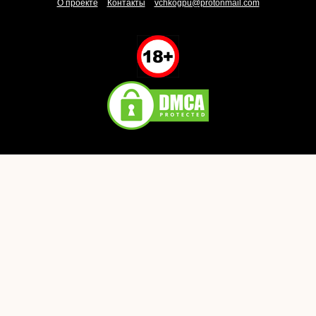
О проекте
Контакты
vchkogpu@protonmail.com