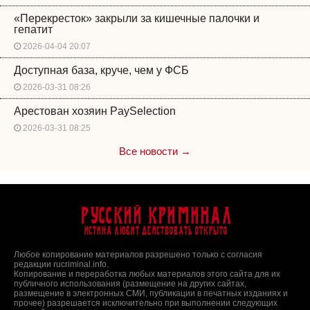
«Перекресток» закрыли за кишечные палочки и
гепатит
2026-04-04 20:07
Доступная база, круче, чем у ФСБ
2026-03-31 08:26
Арестован хозяин PaySelection
2026-03-31 08:25
Все новости →
Русский Криминал
Истина любит действовать открыто
Любое копирование материалов разрешено только с согласия
редакции rucriminal.info.
Копирование и переработка любых материалов этого сайта для их
публичного использования (размещение на других сайтах,
размещение в электронных СМИ, публикации в печатных изданиях и
прочее) разрешается исключительно при выполнении следующих