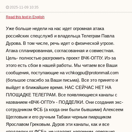
2025-11-09 10:35
Read this text in English
Уже больше недели на нас идет огромная атака
российских спецслужб и владельца Телеграм Павла
Дурова. В том числе, речь идет о физической угрозе.
Атака спланированная, согласованная и совместная.
Цель- полностью разгромить проект ВЧК-ОГПУ. Из-за
этого есть сбои в нашей работы. Мы читаем все Ваши
сообщения, поступающие на
vchkogpu@protonmail.com
(большое спасибо за Ваши письма). Все это принято и
выйдет в ближайшее время. НАС СЕЙЧАС НЕТ НА
ПЛОЩАДКЕ ТЕЛЕГРАМ. Все появляющиеся каналы с
названием «ВЧК-ОГПУ» - ПОДДЕЛКИ. Они создания экс-
сотрудником ФСБ (а когда они были бывшими) Алексеем
Щегловым и его ручным Табаки черным пиарщиком
Ярославом Грековым. Дуров эти каналы, как и все
«подделки от ФСБ», не удаляет, напомним, операция