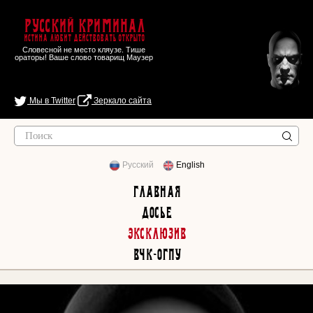
Русский Криминал
Истина любит действовать открыто
Словесной не место кляузе. Тише
ораторы! Ваше слово товарищ Маузер
Мы в Twitter
Зеркало сайта
Русский
English
Главная
Досье
Эксклюзив
ВЧК-ОГПУ