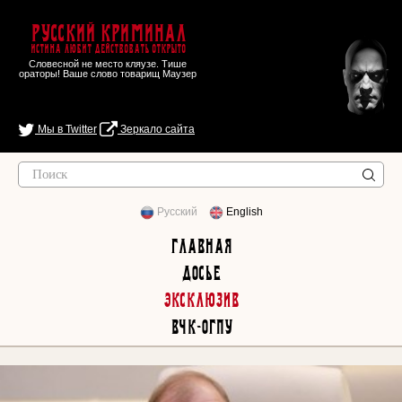
Русский Криминал
Истина любит действовать открыто
Словесной не место кляузе. Тише
ораторы! Ваше слово товарищ Маузер
Мы в Twitter
Зеркало сайта
Русский
English
Главная
Досье
Эксклюзив
ВЧК-ОГПУ