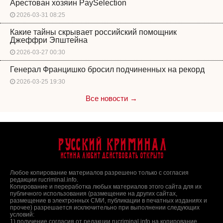
Арестован хозяин PaySelection
2026-03-31 08:25
Какие тайны скрывает российский помощник
Джеффри Эпштейна
2026-03-27 00:30
Генерал Францишко бросил подчиненных на рекорд
2026-03-25 19:30
Все новости →
Русский Криминал
Истина любит действовать открыто
Любое копирование материалов разрешено только с согласия
редакции rucriminal.info.
Копирование и переработка любых материалов этого сайта для их
публичного использования (размещение на других сайтах,
размещение в электронных СМИ, публикации в печатных изданиях и
прочее) разрешается исключительно при выполнении следующих
условий:
1) получение согласия от редакции rucriminal.info на копирование