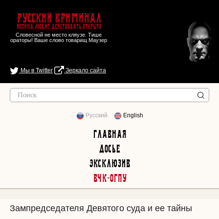
Русский Криминал
Истина любит действовать открыто
Словесной не место кляузе. Тише
ораторы! Ваше слово товарищ Маузер
Мы в Twitter
Зеркало сайта
Русский
English
Главная
Досье
Эксклюзив
ВЧК-ОГПУ
Зампредседателя Девятого суда и ее тайны