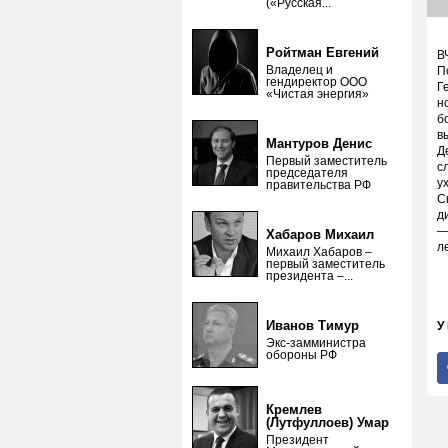
(«Русская...
Ройтман Евгений
В
Владелец и
П
гендиректор ООО
Г
«Чистая энергия»
н
б
в
Мантуров Денис
Д
Первый заместитель
с
председателя
у
правительства РФ
С
д
—
Хабаров Михаил
л
Михаил Хабаров –
первый заместитель
президента –...
Иванов Тимур
У
Экс-замминистра
обороны РФ
Кремлев
(Лутфуллоев) Умар
Президент