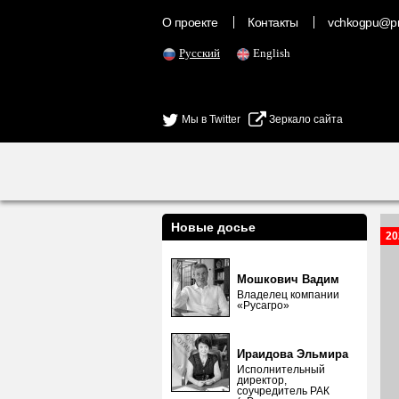
О проекте
Контакты
vchkogpu@pr
Русский
English
Мы в Twitter
Зеркало сайта
Новые досье
20
Мошкович Вадим
Владелец компании
«Русагро»
Ираидова Эльмира
Исполнительный
директор,
соучредитель РАК