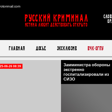
otonmail.com
Русский Криминал
Слов
ор
ИСТИНА ЛЮБИТ ДЕЙСТВОВАТЬ ОТКРЫТО
Главная
Досье
Эксклюзив
ВЧК-ОГПУ
Замминистра обороны
25-06-26 08:39
экстренно
госпитализировали из
СИЗО