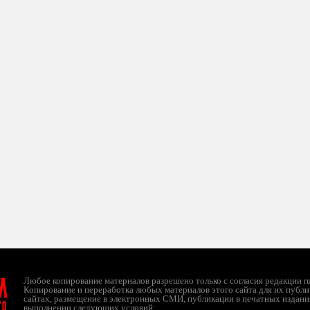
л
Любое копирование материалов разрешено только с согласия редакции ruc
Копирование и переработка любых материалов этого сайта для их публи
сайтах, размещение в электронных СМИ, публикации в печатных издани
ТО
выполнении следующих условий: