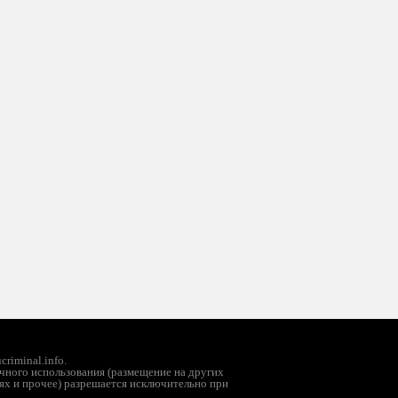
riminal.info.
чного использования (размещение на других
ях и прочее) разрешается исключительно при