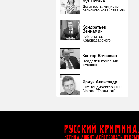
Лут Оксана
Должность: министр
сельского хозяйства РФ
Кондратьев
Вениамин
Губернатор
Краснодарского
Кантор Вячеслав
Владелец компании
«Акрон»
Ярчук Александр
Экс-гендиректор ООО
"Фирма "Гравитон"
Русский Кримина
ИСТИНА ЛЮБИТ ДЕЙСТВОВАТЬ ОТКРЫ