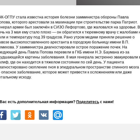
ЧК-ОГПУ стала известна история болезни замминистра обороны Павла
опова, которого арестовали за махинации при строительстве парка Патриот.
енерал армии был заключён в СИЗО Лефортово, где жаловался на здоровье. В
очь на 3 мая ему стало плохо — он обратился к тюремному врачу с жалобами 
оли и температуру под 39 градусов. Рано утром медики приняли решение о
ывозе высокопоставленного арестанта в городскую больницу имени В.П.
емихова. У замминистра диагностировали острое поражение почек. На
ледующий день Павла Попова перевели в ГКБ имени Н.Э. Баумана из-за
худшающейся картины заболевания. 8 мая генерала экстренно эвакуировали 
клиф, где он находится в тяжелом состоянии по сей день. У пациента
иагностировано скопление гноя в эпидуральном пространстве спинного мозга
 опасное заболевание, которое может привести к осложнениям или даже
етальному исходу.
 Вас есть дополнительная информация?
Поделитесь
с нами!