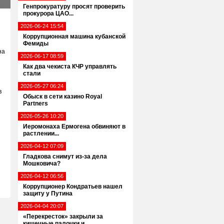
Генпрокуратуру просят проверить
прокурора ЦАО...
2026-06-24 15:54
Коррупционная машина кубанской
Фемиды
на
2026-06-17 08:59
Как два чекиста КЧР управлять
стали
2026-05-27 06:24
в
Обыск в сети казино Royal
Partners
2026-05-26 10:20
Иеромонаха Ермогена обвиняют в
растлении...
2026-04-12 07:09
Гладкова снимут из-за дела
Мошковича?
2026-04-12 06:56
Коррупционер Кондратьев нашел
защиту у Путина
2026-04-04 20:07
«Перекресток» закрыли за
кишечные палочки и...