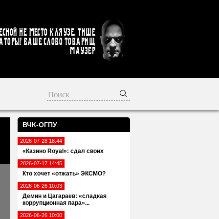
есной не место кляузе. Тише
аторы! Ваше слово товарищ
Маузер
ВЧК-ОГПУ
2026-07-28 18:44
«Казино Royal»: сдал своих
2026-07-17 14:45
Кто хочет «отжать» ЭКСМО?
2026-06-26 10:03
Демин и Цагараев: «сладкая
коррупционная пара»...
2026-06-26 10:00