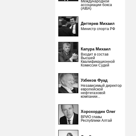
Международной
ассоциации бокса
(AIBA)
Дегтярев Михаил
Министр спорта РФ
Капура Михаил
Входит в состав
Высшей
Квалификационной
Комиссии Судей
Узбеков Фуад
Независимый директор
европейской
нефтегазовой
компании...
Хорохордин Олег
ВРИО главы
Республики Алтай