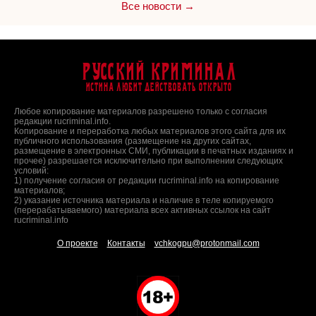
Все новости →
Русский Криминал
Истина любит действовать открыто
Любое копирование материалов разрешено только с согласия
редакции rucriminal.info.
Копирование и переработка любых материалов этого сайта для их
публичного использования (размещение на других сайтах,
размещение в электронных СМИ, публикации в печатных изданиях и
прочее) разрешается исключительно при выполнении следующих
условий:
1) получение согласия от редакции rucriminal.info на копирование
материалов;
2) указание источника материала и наличие в теле копируемого
(перерабатываемого) материала всех активных ссылок на сайт
rucriminal.info
О проекте
Контакты
vchkogpu@protonmail.com