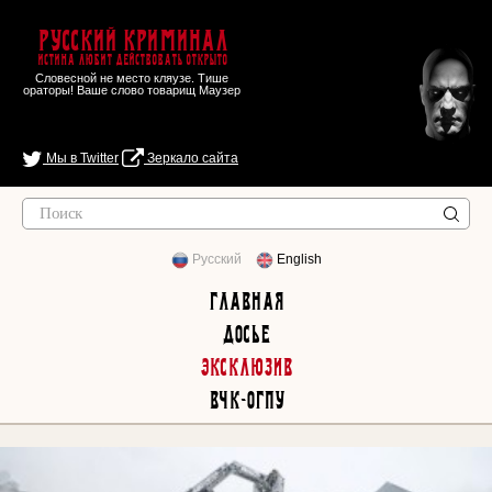
Русский Криминал
Истина любит действовать открыто
Словесной не место кляузе. Тише
ораторы! Ваше слово товарищ Маузер
Мы в Twitter
Зеркало сайта
Русский
English
Главная
Досье
Эксклюзив
ВЧК-ОГПУ