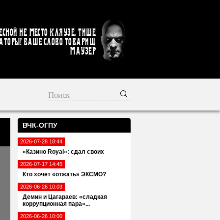
есной не место кляузе. Тише
аторы! Ваше слово товарищ
Маузер
ВЧК-ОГПУ
2026-07-28 18:44
«Казино Royal»: сдал своих
2026-07-17 14:45
Кто хочет «отжать» ЭКСМО?
2026-06-26 10:03
Демин и Цагараев: «сладкая
коррупционная пара»...
2026-06-26 10:00