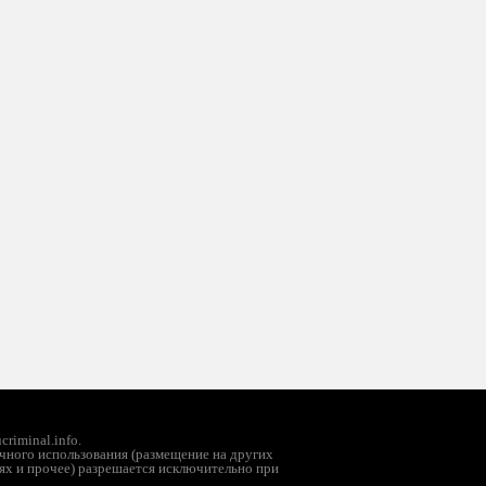
riminal.info.
чного использования (размещение на других
ях и прочее) разрешается исключительно при