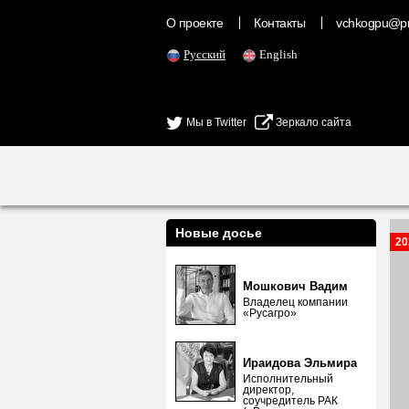
О проекте
Контакты
vchkogpu@pr
Русский
English
Мы в Twitter
Зеркало сайта
Новые досье
20
Мошкович Вадим
Владелец компании
«Русагро»
Ираидова Эльмира
Исполнительный
директор,
соучредитель РАК