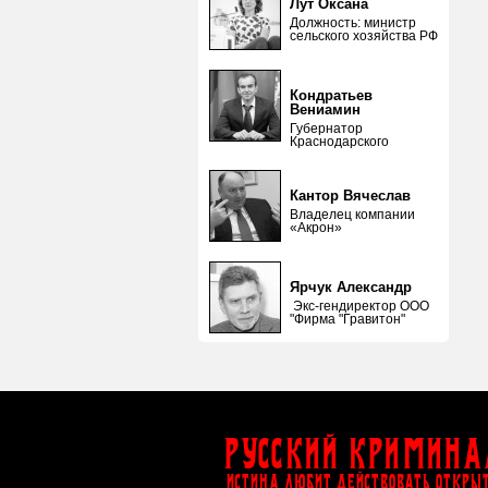
Лут Оксана
Должность: министр
сельского хозяйства РФ
Кондратьев
Вениамин
Губернатор
Краснодарского
Кантор Вячеслав
Владелец компании
«Акрон»
Ярчук Александр
Экс-гендиректор ООО
"Фирма "Гравитон"
Русский Кримина
ИСТИНА ЛЮБИТ ДЕЙСТВОВАТЬ ОТКРЫ