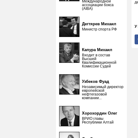
Международной
д
ассоциации бокса
(AIBA)
Дегтярев Михаил
У
Министр спорта РФ
Капура Михаил
Входит в состав
Высшей
Квалификационной
Комиссии Судей
Узбеков Фуад
Независимый директор
европейской
нефтегазовой
компании...
Хорохордин Олег
ВРИО главы
Республики Алтай