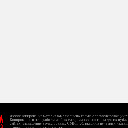
л
Любое копирование материалов разрешено только с согласия редакции ruc
Копирование и переработка любых материалов этого сайта для их публи
сайтах, размещение в электронных СМИ, публикации в печатных издани
ТО
выполнении следующих условий: