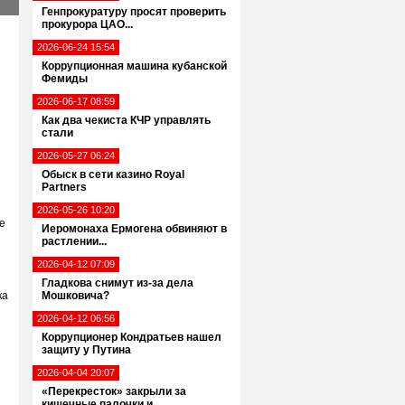
Генпрокуратуру просят проверить
прокурора ЦАО...
2026-06-24 15:54
Коррупционная машина кубанской
Фемиды
2026-06-17 08:59
Как два чекиста КЧР управлять
стали
2026-05-27 06:24
Обыск в сети казино Royal
Partners
2026-05-26 10:20
е
Иеромонаха Ермогена обвиняют в
растлении...
2026-04-12 07:09
Гладкова снимут из-за дела
ка
Мошковича?
2026-04-12 06:56
Коррупционер Кондратьев нашел
защиту у Путина
2026-04-04 20:07
«Перекресток» закрыли за
кишечные палочки и...