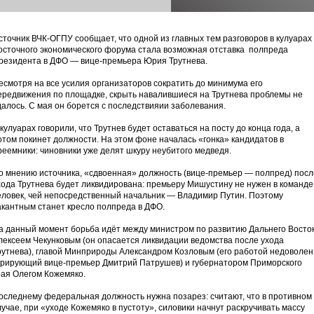
сточник ВЧК-ОГПУ сообщает, что одной из главных тем разговоров в кулуарах
осточного экономического форума стала возможная отставка полпреда
резидента в ДФО — вице-премьера Юрия Трутнева.
есмотря на все усилия организаторов сократить до минимума его
ередвижения по площадке, скрыть навалившиеся на Трутнева проблемы не
далось. С мая он борется с последствияии заболевания.
 кулуарах говорили, что Трутнев будет оставаться на посту до конца года, а
отом покинет должности. На этом фоне началась «гонка» кандидатов в
реемники: чиновники уже делят шкуру неубитого медведя.
о мнению источника, «сдвоенная» должность (вице-премьер — полпред) посл
хода Трутнева будет ликвидирована: премьеру Мишустину не нужен в команде
еловек, чей непосредственный начальник — Владимир Путин. Поэтому
акантным станет кресло полпреда в ДФО.
а данный момент борьба идёт между министром по развитию Дальнего Восто
лексеем Чекунковым (он опасается ликвидации ведомства после ухода
рутнева), главой Минприроды Александром Козловым (его работой недоволен
урирующий вице-премьер Дмитрий Патрушев) и губернатором Приморского
рая Олегом Кожемяко.
оследнему федеральная должность нужна позарез: считают, что в противном
лучае, при «уходе Кожемяко в пустоту», силовики начнут раскручивать массу