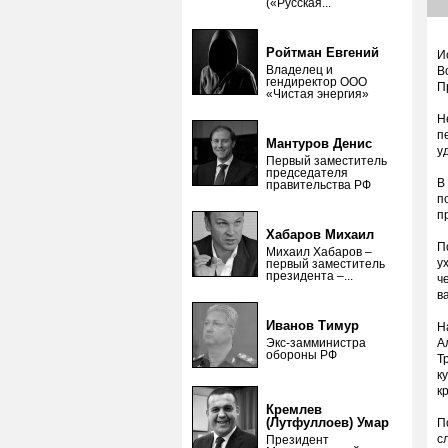
(«Русская...
Ройтман Евгений
И
Владелец и
В
гендиректор ООО
П
«Чистая энергия»
Н
п
Мантуров Денис
у
Первый заместитель
председателя
В
правительства РФ
п
п
Хабаров Михаил
П
Михаил Хабаров –
у
первый заместитель
президента –...
ч
в
Иванов Тимур
Н
Экс-замминистра
А
обороны РФ
Т
к
к
Кремлев
(Лутфуллоев) Умар
П
с
Президент