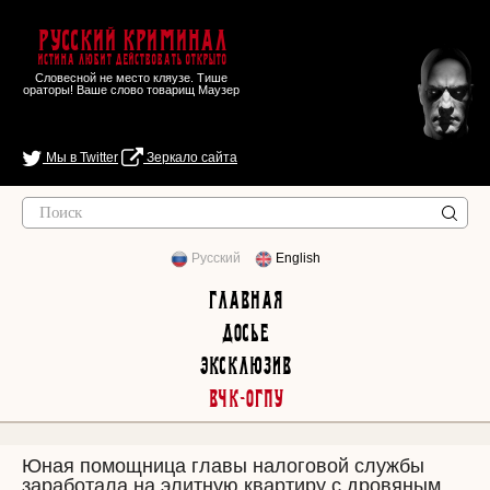
Русский Криминал
Истина любит действовать открыто
Словесной не место кляузе. Тише
ораторы! Ваше слово товарищ Маузер
Мы в Twitter
Зеркало сайта
Русский
English
Главная
Досье
Эксклюзив
ВЧК-ОГПУ
Юная помощница главы налоговой службы
заработала на элитную квартиру с дровяным