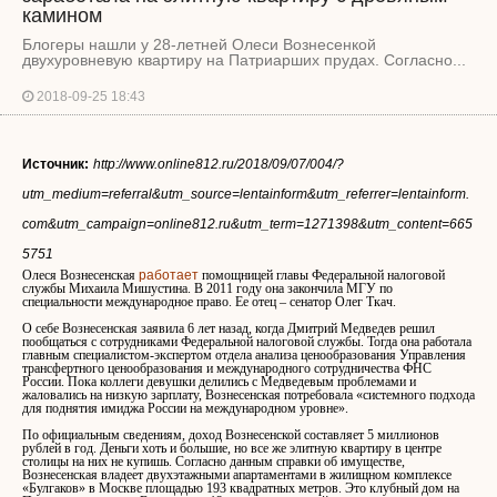
камином
Блогеры нашли у 28-летней Олеси Вознесенкой
двухуровневую квартиру на Патриарших прудах. Согласно...
2018-09-25 18:43
Источник:
http://www.online812.ru/2018/09/07/004/?
utm_medium=referral&utm_source=lentainform&utm_referrer=lentainform.
com&utm_campaign=online812.ru&utm_term=1271398&utm_content=665
5751
Олеся Вознесенская
работает
помощницей главы Федеральной налоговой
службы Михаила Мишустина. В 2011 году она закончила МГУ по
специальности международное право. Ее отец – сенатор Олег Ткач.
О себе Вознесенская заявила 6 лет назад, когда Дмитрий Медведев решил
пообщаться с сотрудниками Федеральной налоговой службы. Тогда она работала
главным специалистом-экспертом отдела анализа ценообразования Управления
трансфертного ценообразования и международного сотрудничества ФНС
России. Пока коллеги девушки делились с Медведевым проблемами и
жаловались на низкую зарплату, Вознесенская потребовала «системного подхода
для поднятия имиджа России на международном уровне».
По официальным сведениям, доход Вознесенской составляет 5 миллионов
рублей в год. Деньги хоть и большие, но все же элитную квартиру в центре
столицы на них не купишь. Согласно данным справки об имуществе,
Вознесенская владеет двухэтажными апартаментами в жилищном комплексе
«Булгаков» в Москве площадью 193 квадратных метров. Это клубный дом на