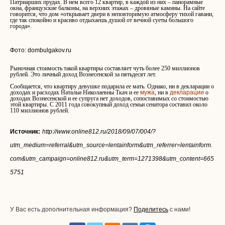
Патриарших прудах. В нем всего 12 квартир, в каждой из них – панорамные
окна, французские балконы, на верхних этажах – дровяные камины. На сайте
говорится, что дом «открывает двери в неповторимую атмосферу тихой гавани,
где так спокойно и красиво отдыхаешь душой от вечной суеты большого
города».
Фото: dombulgakov.ru
Рыночная стоимость такой квартиры составляет чуть более 250 миллионов
рублей. Это личный доход Вознесенской за пятьдесят лет.
Сообщается, что квартиру девушке подарила ее мать. Однако, ни в декларации о
доходах и расходах Натальи Николаевны Ткач и ее
мужа
, ни в
декларации
о
доходах Вознесенской и ее супруга нет доходов, сопоставимых со стоимостью
этой квартиры. С 2011 года совокупный доход семьи сенатора составил около
110 миллионов рублей.
Источник:
http://www.online812.ru/2018/09/07/004/?
utm_medium=referral&utm_source=lentainform&utm_referrer=lentainform.
com&utm_campaign=online812.ru&utm_term=1271398&utm_content=665
5751
У Вас есть дополнительная информация?
Поделитесь
с нами!