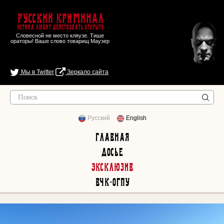
Русский Криминал
Истина любит действовать открыто
Словесной не место кляузе. Тише
ораторы! Ваше слово товарищ Маузер
Мы в Twitter
Зеркало сайта
Русский
English
Главная
Досье
Эксклюзив
ВЧК-ОГПУ