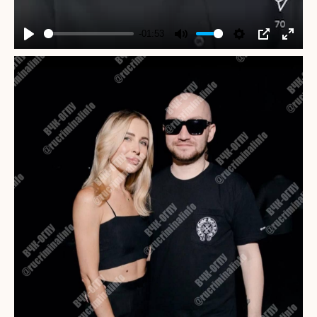
-01:53
Play
Mute
Settings
PIP
Enter
fullscr