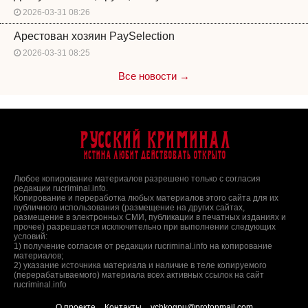
2026-03-31 08:26
Арестован хозяин PaySelection
2026-03-31 08:25
Все новости →
Русский Криминал
Истина любит действовать открыто
Любое копирование материалов разрешено только с согласия
редакции rucriminal.info.
Копирование и переработка любых материалов этого сайта для их
публичного использования (размещение на других сайтах,
размещение в электронных СМИ, публикации в печатных изданиях и
прочее) разрешается исключительно при выполнении следующих
условий:
1) получение согласия от редакции rucriminal.info на копирование
материалов;
2) указание источника материала и наличие в теле копируемого
(перерабатываемого) материала всех активных ссылок на сайт
rucriminal.info
О проекте
Контакты
vchkogpu@protonmail.com