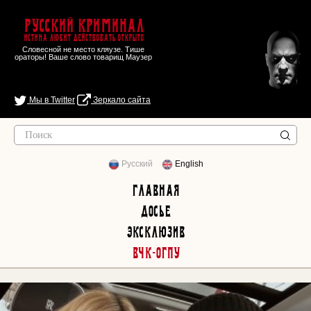
Русский Криминал
Истина любит действовать открыто
Словесной не место кляузе. Тише
ораторы! Ваше слово товарищ Маузер
Мы в Twitter
Зеркало сайта
Русский
English
Главная
Досье
Эксклюзив
ВЧК-ОГПУ