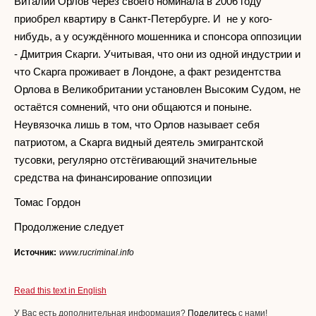
Виталий Орлов через своего номинала в 2006 году
приобрел квартиру в Санкт-Петербурге. И не у кого-
нибудь, а у осуждённого мошенника и спонсора оппозиции
- Дмитрия Скарги. Учитывая, что они из одной индустрии и
что Скарга проживает в Лондоне, а факт резидентства
Орлова в Великобритании установлен Высоким Судом, не
остаётся сомнений, что они общаются и поныне.
Неувязочка лишь в том, что Орлов называет себя
патриотом, а Скарга видный деятель эмигрантской
тусовки, регулярно отстёгивающий значительные
средства на финансирование оппозиции
Томас Гордон
Продолжение следует
Источник:
www.rucriminal.info
Read this text in English
У Вас есть дополнительная информация?
Поделитесь
с нами!