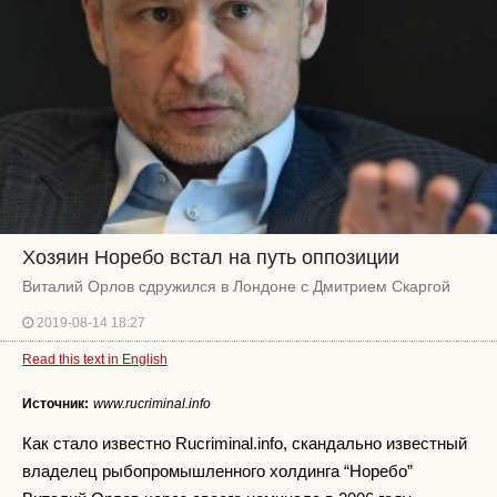
Хозяин Норебо встал на путь оппозиции
Виталий Орлов сдружился в Лондоне с Дмитрием Скаргой
2019-08-14 18:27
Read this text in English
Источник:
www.rucriminal.info
Как стало известно Rucriminal.info, скандально известный
владелец рыбопромышленного холдинга “Норебо”