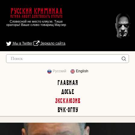
Русский Криминал
Истина любит действовать открыто
Словесной не место кляузе. Тише
ораторы! Ваше слово товарищ Маузер
Мы в Twitter
Зеркало сайта
Русский
English
Главная
Досье
Эксклюзив
ВЧК-ОГПУ