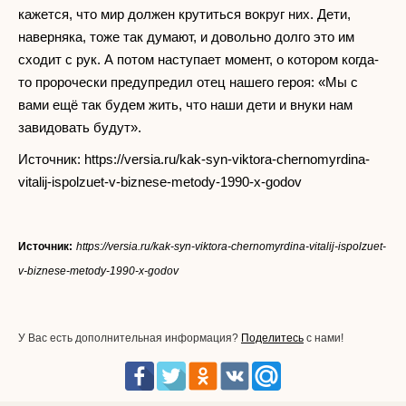
кажется, что мир должен крутиться вокруг них. Дети,
наверняка, тоже так думают, и довольно долго это им
сходит с рук. А потом наступает момент, о котором когда-
то пророчески предупредил отец нашего героя: «Мы с
вами ещё так будем жить, что наши дети и внуки нам
завидовать будут».
Источник: https://versia.ru/kak-syn-viktora-chernomyrdina-
vitalij-ispolzuet-v-biznese-metody-1990-x-godov
Источник:
https://versia.ru/kak-syn-viktora-chernomyrdina-vitalij-ispolzuet-
v-biznese-metody-1990-x-godov
У Вас есть дополнительная информация?
Поделитесь
с нами!