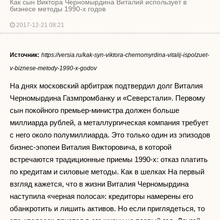
Как сын Виктора Черномырдина Виталий использует в
бизнесе методы 1990-х годов
2017-12-21 08:21
Источник:
https://versia.ru/kak-syn-viktora-chernomyrdina-vitalij-ispolzuet-
v-biznese-metody-1990-x-godov
На днях московский арбитраж подтвердил долг Виталия
Черномырдина Газмпромбанку и «Северстали». Первому
сын покойного премьер-министра должен больше
миллиарда рублей, а металлургическая компания требует
с него около полумиллиарда. Это только один из эпизодов
бизнес-эпопеи Виталия Викторовича, в которой
встречаются традиционные приемы 1990-х: отказ платить
по кредитам и силовые методы. Как в шелках На первый
взгляд кажется, что в жизни Виталия Черномырдина
наступила «черная полоса»: кредиторы намерены его
обанкротить и лишить активов. Но если приглядеться, то