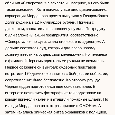
обвинил «Северсталь» в захвате и, наверное, у него были
такие основания. Хотя поначалу все шло цивилизованно:
корпорация Мордашова просто выкупила у Газпромбанка
долги рудника в 12 миллиардов рублей. Причем с
дисконтом, заплатив лишь половину суммы. По кредиту
были заложены акции предприятия, соответственно
«Северсталь», по сути, стала его новым владельцем. А
дальше состоялся суд, который дал право новому
хозяину ввести на рудник свой менеджмент. Но человека
с фамилией Черномырдин голыми руками не возьмешь.
Первое сражение он выиграл: судебных приставов
встретили 170 дюжих охранников с бойцовыми собаками,
сопротивление было бесполезно. Ко второму раунду
Черномырдин подготовился еще основательнее. В
интернете появились фотографии этой подготовки: на
крышу принесли камни и вытащили пожарные шланги. Но
и люди Мордашова на этот раз пришли с ОМОНом. А
затем началась эпическая битва охранников с полицией,