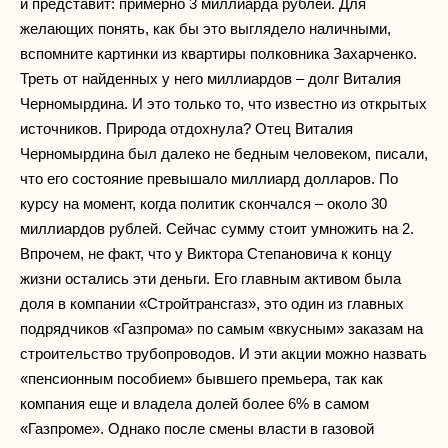
и представит: примерно 3 миллиарда рублей. Для
желающих понять, как бы это выглядело наличными,
вспомните картинки из квартиры полковника Захарченко.
Треть от найденных у него миллиардов – долг Виталия
Черномырдина. И это только то, что известно из открытых
источников. Природа отдохнула? Отец Виталия
Черномырдина был далеко не бедным человеком, писали,
что его состояние превышало миллиард долларов. По
курсу на момент, когда политик скончался – около 30
миллиардов рублей. Сейчас сумму стоит умножить на 2.
Впрочем, не факт, что у Виктора Степановича к концу
жизни остались эти деньги. Его главным активом была
доля в компании «Стройтрансгаз», это один из главных
подрядчиков «Газпрома» по самым «вкусным» заказам на
строительство трубопроводов. И эти акции можно назвать
«пенсионным пособием» бывшего премьера, так как
компания еще и владела долей более 6% в самом
«Газпроме». Однако после смены власти в газовой