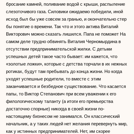
бросание камней, поливание водой с крыши, распыление
слезоточивого газа. Силовики ожидаемо победили, иной
исход был бы уже совсем за гранью, и окончательно стер
бы понятие о времени. Так что и этого актива Виталий
Викторович можно сказать лишился. Папа не поможет На
самом деле трудно обвинять Виталия Черномырдина в
отсутствии предпринимательской жилки. С детьми
успешных детей такое часто бывает: им кажется, что
«золотые ложки», которые с детства торчали в их нежных
ротиках, будут там пребывать до конца жизни. Но когда
уходят успешные родители, то вместе с этим
заканчивается и безбедное существование. Что касается
папы, то Виктор Степанович при всем уважении к его
филологическому таланту (а итоги его премьерства
достаточно спорные) никогда в своей жизни по-
настоящему бизнесом не занимался. Он классический
начальник, а у таких людей нет желания перевернуть мир,
как у истинных предпринимателей. Нет, им скорее