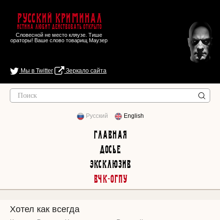
Русский Криминал
Истина любит действовать открыто
Словесной не место кляузе. Тише
ораторы! Ваше слово товарищ Маузер
Мы в Twitter
Зеркало сайта
Русский
English
Главная
Досье
Эксклюзив
ВЧК-ОГПУ
Хотел как всегда