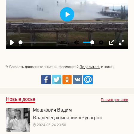
Play
-00:23
Play
Mute
Settings
PIP
Enter
fullscr
У Вас есть дополнительная информация?
Поделитесь
с нами!
Новые досье
Посмотреть все
Мошкович Вадим
Владелец компании «Русагро»
2024-06-24 23:50