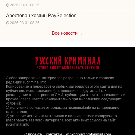
2026-03-31 08:26
Арестован хозяин PaySelection
2026-03-31 08:25
Все новости →
Русский Криминал
Истина любит действовать открыто
Любое копирование материалов разрешено только с согласия
редакции rucriminal.info.
Копирование и переработка любых материалов этого сайта для их
публичного использования (размещение на других сайтах,
размещение в электронных СМИ, публикации в печатных изданиях и
прочее) разрешается исключительно при выполнении следующих
условий:
1) получение согласия от редакции rucriminal.info на копирование
материалов;
2) указание источника материала и наличие в теле копируемого
(перерабатываемого) материала всех активных ссылок на сайт
rucriminal.info
О проекте
Контакты
vchkogpu@protonmail.com