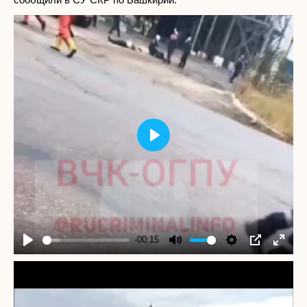
Play
-00:15
Play
Mute
Settings
PIP
Enter
fullscr