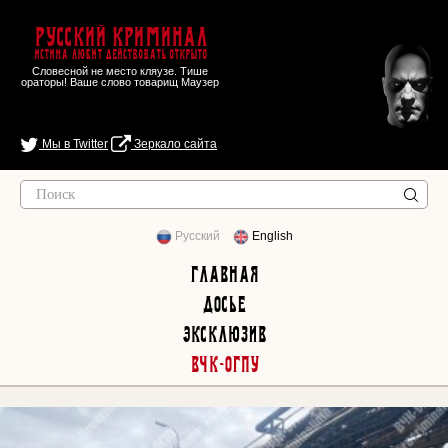
Русский Криминал
Истина любит действовать открыто
Словесной не место кляузе. Тише
ораторы! Ваше слово товарищ Маузер
Мы в Twitter
Зеркало сайта
Русский
English
Главная
Досье
Эксклюзив
ВЧК-ОГПУ