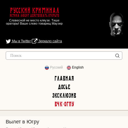
Русский Криминал
Истина любит действовать открыто
Словесной не место кляузе. Тише
ораторы! Ваше слово товарищ Маузер
Мы в Twitter
Зеркало сайта
Русский
English
Главная
Досье
Эксклюзив
ВЧК-ОГПУ
Вылет в Югру