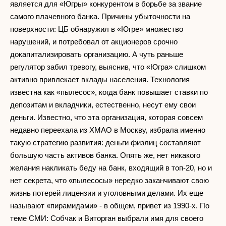
является для «Югры» конкурентом в борьбе за звание
самого плачевного банка. Причины убыточности на
поверхности: ЦБ обнаружил в «Югре» множество
нарушений, и потребовал от акционеров срочно
докапитализировать организацию. А чуть раньше
регулятор забил тревогу, выяснив, что «Югра» слишком
активно привлекает вклады населения. Технология
известна как «пылесос», когда банк повышает ставки по
депозитам и вкладчики, естественно, несут ему свои
деньги. Известно, что эта организация, которая совсем
недавно переехала из ХМАО в Москву, избрала именно
такую стратегию развития: деньги физлиц составляют
большую часть активов банка. Опять же, нет никакого
желания накликать беду на банк, входящий в топ-20, но и
нет секрета, что «пылесосы» нередко заканчивают свою
жизнь потерей лицензии и уголовными делами. Их еще
называют «пирамидами» - в общем, привет из 1990-х. По
теме СМИ: Собчак и Виторган выбрали имя для своего