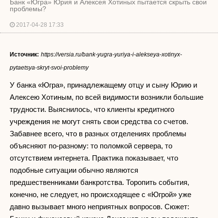
Банк «Югра» Юрия и Алексея Хотиных пытается скрыть свои
проблемы?
2017-04-28 17:33
Источник:
https://versia.ru/bank-yugra-yuriya-i-alekseya-xotinyx-
pytaetsya-skryt-svoi-problemy
У банка «Югра», принадлежащему отцу и сыну Юрию и
Алексею Хотиным, по всей видимости возникли большие
трудности. Выяснилось, что клиенты кредитного
учреждения не могут снять свои средства со счетов.
Забавнее всего, что в разных отделениях проблемы
объясняют по-разному: то поломкой сервера, то
отсутствием интернета. Практика показывает, что
подобные ситуации обычно являются
предшественниками банкротства. Торопить события,
конечно, не следует, но происходящее с «Югрой» уже
давно вызывает много неприятных вопросов. Сюжет: