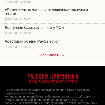
2026-04-12 06:56
«Перекресток» закрыли за кишечные палочки и
гепатит
2026-04-04 20:07
Доступная база, круче, чем у ФСБ
2026-03-31 08:26
Арестован хозяин PaySelection
2026-03-31 08:25
Все новости →
Русский Криминал
Истина любит действовать открыто
Любое копирование материалов разрешено только с согласия
редакции rucriminal.info.
Копирование и переработка любых материалов этого сайта для их
публичного использования (размещение на других сайтах,
размещение в электронных СМИ, публикации в печатных изданиях и