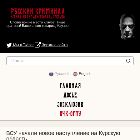
Русский Криминал
Истина любит действовать открыто
Словесной не место кляузе. Тише
ораторы! Ваше слово товарищ Маузер
Мы в Twitter
Зеркало сайта
Русский
English
Главная
Досье
Эксклюзив
ВЧК-ОГПУ
ВСУ начали новое наступление на Курскую
область