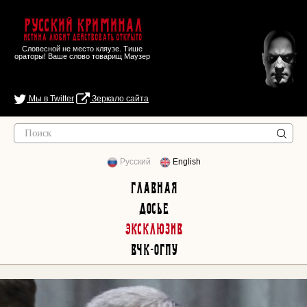
Русский Криминал
Истина любит действовать открыто
Словесной не место кляузе. Тише
ораторы! Ваше слово товарищ Маузер
Мы в Twitter
Зеркало сайта
Русский
English
Главная
Досье
Эксклюзив
ВЧК-ОГПУ