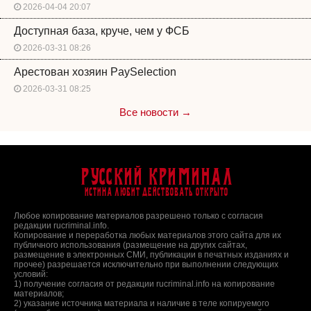
2026-04-04 20:07
Доступная база, круче, чем у ФСБ
2026-03-31 08:26
Арестован хозяин PaySelection
2026-03-31 08:25
Все новости →
Русский Криминал
Истина любит действовать открыто
Любое копирование материалов разрешено только с согласия
редакции rucriminal.info.
Копирование и переработка любых материалов этого сайта для их
публичного использования (размещение на других сайтах,
размещение в электронных СМИ, публикации в печатных изданиях и
прочее) разрешается исключительно при выполнении следующих
условий:
1) получение согласия от редакции rucriminal.info на копирование
материалов;
2) указание источника материала и наличие в теле копируемого