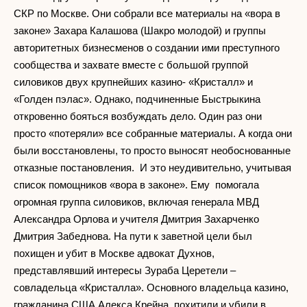
СКР по Москве. Они собрали все материалы на «вора в
законе» Захара Калашова (Шакро молодой) и группы
авторитетных бизнесменов о создании ими преступного
сообщества и захвате вместе с большой группой
силовиков двух крупнейших казино- «Кристалл» и
«Голден пэлас». Однако, подчиненные Быстрыкина
откровенно бояться возбуждать дело. Один раз они
просто «потеряли» все собранные материалы. А когда они
были восстановлены, то просто выносят необоснованные
отказные постановления. И это неудивительно, учитывая
список помощников «вора в законе». Ему помогала
огромная группа силовиков, включая генерала МВД
Александра Орлова и учителя Дмитрия Захарченко
Дмитрия Забеднова. На пути к заветной цели был
похищен и убит в Москве адвокат Духнов,
представлявший интересы Зураба Церетели –
совладельца «Кристалла». Основного владельца казино,
гражданина США Алекса Крейна, похитили и убили в