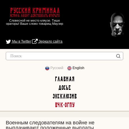
Русский Криминал
Истина любит действовать открыто
Словесной не место кляузе. Тише
ораторы! Ваше слово товарищ Маузер
Мы в Twitter
Зеркало сайта
Русский
English
Главная
Досье
Эксклюзив
ВЧК-ОГПУ
Военным следователям на войне не
выплачивают положенные выплаты