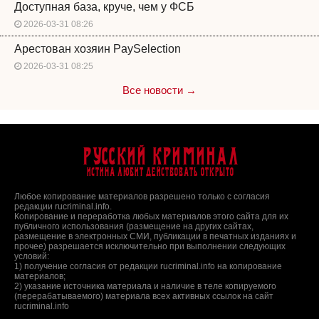
Доступная база, круче, чем у ФСБ
2026-03-31 08:26
Арестован хозяин PaySelection
2026-03-31 08:25
Все новости →
Русский Криминал
Истина любит действовать открыто
Любое копирование материалов разрешено только с согласия
редакции rucriminal.info.
Копирование и переработка любых материалов этого сайта для их
публичного использования (размещение на других сайтах,
размещение в электронных СМИ, публикации в печатных изданиях и
прочее) разрешается исключительно при выполнении следующих
условий:
1) получение согласия от редакции rucriminal.info на копирование
материалов;
2) указание источника материала и наличие в теле копируемого
(перерабатываемого) материала всех активных ссылок на сайт
rucriminal.info