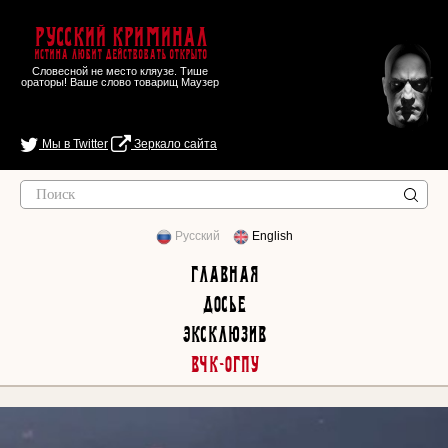
Русский Криминал
Истина любит действовать открыто
Словесной не место кляузе. Тише
ораторы! Ваше слово товарищ Маузер
Мы в Twitter
Зеркало сайта
Русский
English
Главная
Досье
Эксклюзив
ВЧК-ОГПУ