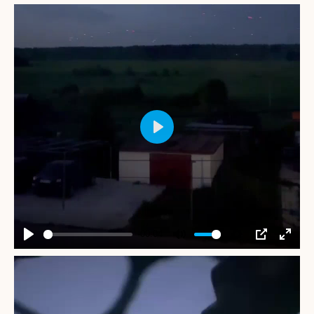
Play
-00:04
Play
Mute
Settings
PIP
Enter
fullscr