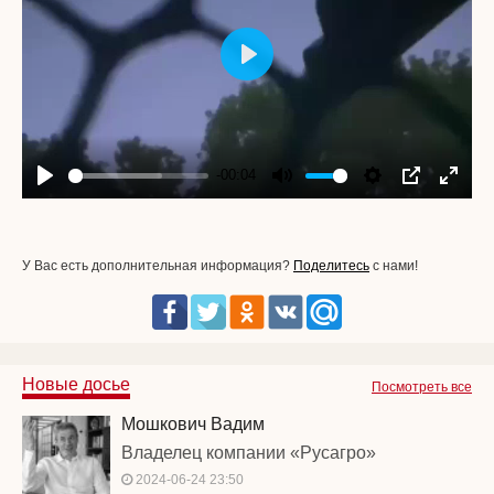
Play
-00:04
Play
Mute
Settings
PIP
Enter
fullscr
У Вас есть дополнительная информация?
Поделитесь
с нами!
Новые досье
Посмотреть все
Мошкович Вадим
Владелец компании «Русагро»
2024-06-24 23:50