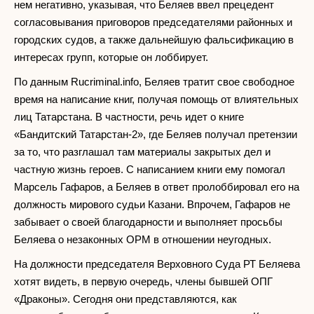
нем негативно, указывая, что Беляев ввел прецедент
согласовывания приговоров председателями районных и
городских судов, а также дальнейшую фальсификацию в
интересах групп, которые он лоббирует.
По данным Rucriminal.info, Беляев тратит свое свободное
время на написание книг, получая помощь от влиятельных
лиц Татарстана. В частности, речь идет о книге
«Бандитский Татарстан-2», где Беляев получал претензии
за то, что разглашал там материалы закрытых дел и
частную жизнь героев. С написанием книги ему помогал
Марсель Гафаров, а Беляев в ответ пролоббировал его на
должность мирового судьи Казани. Впрочем, Гафаров не
забывает о своей благодарности и выполняет просьбы
Беляева о незаконных ОРМ в отношении неугодных.
На должности председателя Верховного Суда РТ Беляева
хотят видеть, в первую очередь, члены бывшей ОПГ
«Драконы». Сегодня они представляются, как