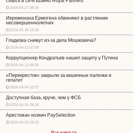
Обыск в сети казино Royal Partners
2026-05-27 06:24
Иеромонаха Ермогена обвиняют в растлении
несовершеннолетних
2026-05-26 10:20
Гладкова снимут из-за дела Мошковича?
2026-04-12 07:09
Коррупционер Кондратьев нашел защиту у Путина
2026-04-12 06:56
«Перекресток» закрыли за кишечные палочки и
гепатит
2026-04-04 20:07
Доступная база, круче, чем у ФСБ
2026-03-31 08:26
Арестован хозяин PaySelection
2026-03-31 08:25
Все новости →