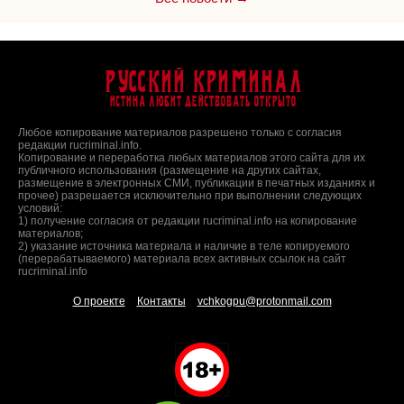
Русский Криминал
Истина любит действовать открыто
Любое копирование материалов разрешено только с согласия
редакции rucriminal.info.
Копирование и переработка любых материалов этого сайта для их
публичного использования (размещение на других сайтах,
размещение в электронных СМИ, публикации в печатных изданиях и
прочее) разрешается исключительно при выполнении следующих
условий:
1) получение согласия от редакции rucriminal.info на копирование
материалов;
2) указание источника материала и наличие в теле копируемого
(перерабатываемого) материала всех активных ссылок на сайт
rucriminal.info
О проекте
Контакты
vchkogpu@protonmail.com