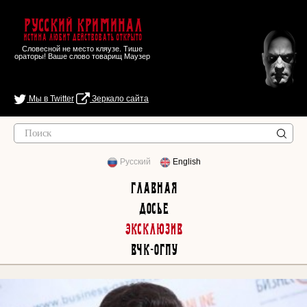
Русский Криминал
Истина любит действовать открыто
Словесной не место кляузе. Тише
ораторы! Ваше слово товарищ Маузер
Мы в Twitter
Зеркало сайта
Русский
English
Главная
Досье
Эксклюзив
ВЧК-ОГПУ