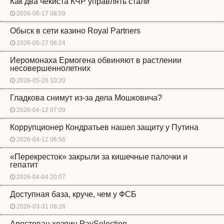
Как два чекиста КЧР управлять стали
2026-06-17 08:59
Обыск в сети казино Royal Partners
2026-05-27 06:24
Иеромонаха Ермогена обвиняют в растлении
несовершеннолетних
2026-05-26 10:20
Гладкова снимут из-за дела Мошковича?
2026-04-12 07:09
Коррупционер Кондратьев нашел защиту у Путина
2026-04-12 06:56
«Перекресток» закрыли за кишечные палочки и
гепатит
2026-04-04 20:07
Доступная база, круче, чем у ФСБ
2026-03-31 08:26
Арестован хозяин PaySelection