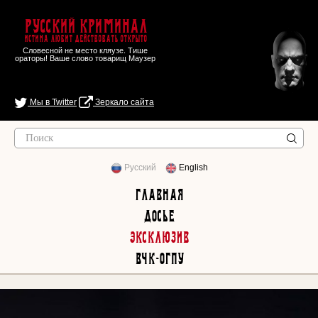
Русский Криминал
Истина любит действовать открыто
Словесной не место кляузе. Тише
ораторы! Ваше слово товарищ Маузер
Мы в Twitter
Зеркало сайта
Русский
English
Главная
Досье
Эксклюзив
ВЧК-ОГПУ