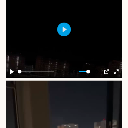
Play
-00:05
Play
Mute
Settings
PIP
Enter
fullscr