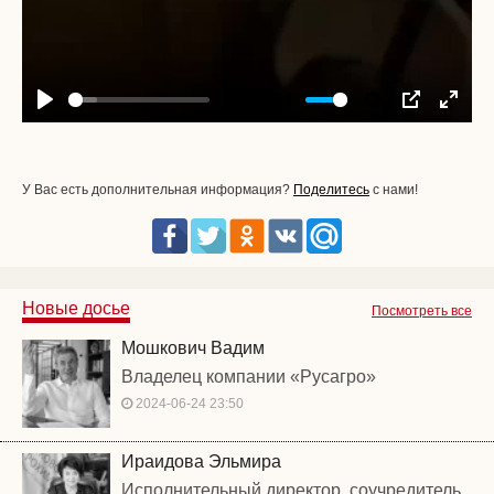
-00:11
Play
Mute
Settings
PIP
Enter
fullscr
У Вас есть дополнительная информация?
Поделитесь
с нами!
Новые досье
Посмотреть все
Мошкович Вадим
Владелец компании «Русагро»
2024-06-24 23:50
Ираидова Эльмира
Исполнительный директор, соучредитель