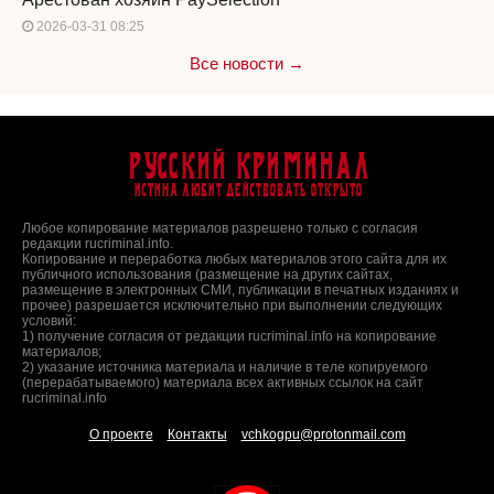
2026-03-31 08:25
Все новости →
Русский Криминал
Истина любит действовать открыто
Любое копирование материалов разрешено только с согласия
редакции rucriminal.info.
Копирование и переработка любых материалов этого сайта для их
публичного использования (размещение на других сайтах,
размещение в электронных СМИ, публикации в печатных изданиях и
прочее) разрешается исключительно при выполнении следующих
условий:
1) получение согласия от редакции rucriminal.info на копирование
материалов;
2) указание источника материала и наличие в теле копируемого
(перерабатываемого) материала всех активных ссылок на сайт
rucriminal.info
О проекте
Контакты
vchkogpu@protonmail.com