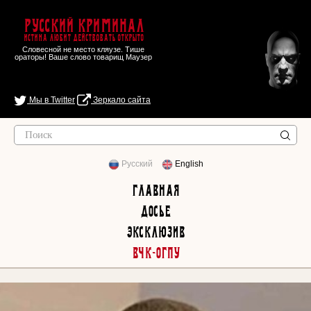
Русский Криминал
Истина любит действовать открыто
Словесной не место кляузе. Тише
ораторы! Ваше слово товарищ Маузер
Мы в Twitter
Зеркало сайта
Русский
English
Главная
Досье
Эксклюзив
ВЧК-ОГПУ