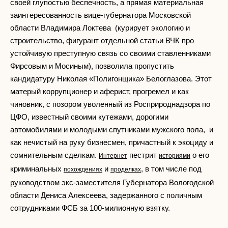
своей глупостью беспечность, а прямая материальная
заинтересованность вице-губернатора Московской
области Владимира Локтева (курирует экологию и
строительство, фигурант отдельной статьи ВЧК про
устойчивую преступную связь со своими ставленниками
Фирсовым и Мосиным), позволила пропустить
кандидатуру Николая «Полигонщика» Белоглазова. Этот
матерый коррупционер и аферист, прогремел и как
чиновник, с позором уволенный из Росприроднадзора по
ЦФО, известный своими кутежами, дорогими
автомобилями и молодыми спутниками мужского пола, и
как нечистый на руку бизнесмен, причастный к экоциду и
сомнительным сделкам.
пестрит
о его
Интернет
историями
криминальных
и
, в том числе под
похождениях
проделках
руководством экс-заместителя Губернатора Вологодской
области Дениса Алексеева, задержанного с поличным
сотрудниками ФСБ за 100-милионную взятку.