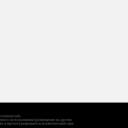
riminal.info.
чного использования (размещение на других
ях и прочее) разрешается исключительно при