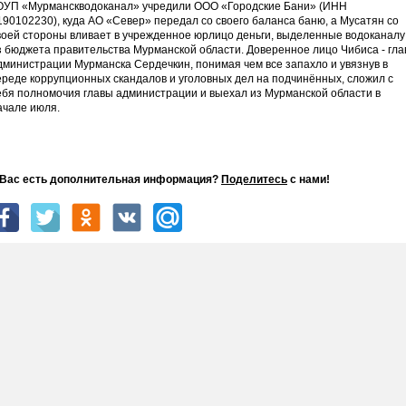
ОУП «Мурманскводоканал» учредили ООО «Городские Бани» (ИНН
190102230), куда АО «Север» передал со своего баланса баню, а Мусатян со
воей стороны вливает в учрежденное юрлицо деньги, выделенные водоканалу
з бюджета правительства Мурманской области. Доверенное лицо Чибиса - гла
дминистрации Мурманска Сердечкин, понимая чем все запахло и увязнув в
ереде коррупционных скандалов и уголовных дел на подчинённых, сложил с
ебя полномочия главы администрации и выехал из Мурманской области в
ачале июля.
 Вас есть дополнительная информация?
Поделитесь
с нами!