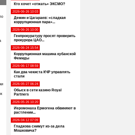
Кто хочет «отжать» ЭКСМО?
2026-06-26 10:03
по
Демин и Цагараев: «сладкая
коррупционная пара»...
2026-06-26 10:00
Генпрокуратуру просят проверить
прокурора ЦАО...
а
2026-06-24 15:54
Коррупционная машина кубанской
Фемиды
2026-06-17 08:59
Как два чекиста КЧР управлять
стали
ки
2026-05-27 06:24
Обыск в сети казино Royal
ик
Partners
2026-05-26 10:20
й
Иеромонаха Ермогена обвиняют в
растлении...
2026-04-12 07:09
Гладкова снимут из-за дела
Мошковича?