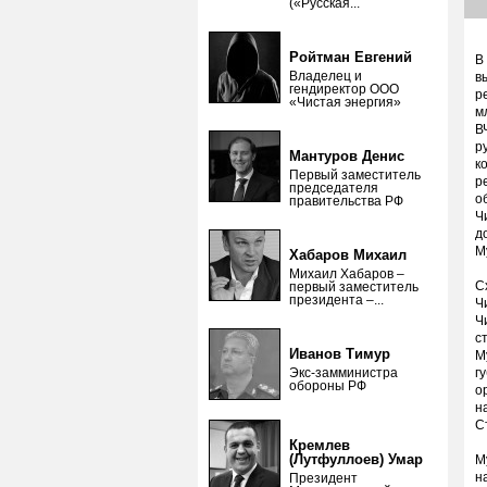
(«Русская...
Ройтман Евгений
В
Владелец и
в
гендиректор ООО
р
«Чистая энергия»
м
В
р
Мантуров Денис
к
Первый заместитель
р
председателя
о
правительства РФ
Ч
д
М
Хабаров Михаил
Михаил Хабаров –
С
первый заместитель
президента –...
Ч
Ч
с
Иванов Тимур
М
Экс-замминистра
г
обороны РФ
о
н
С
Кремлев
(Лутфуллоев) Умар
М
н
Президент