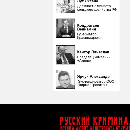
Лут Оксана
Должность: министр
сельского хозяйства РФ
Кондратьев
Вениамин
Губернатор
Краснодарского
Кантор Вячеслав
Владелец компании
«Акрон»
Ярчук Александр
Экс-гендиректор ООО
"Фирма "Гравитон"
Русский Кримина
ИСТИНА ЛЮБИТ ДЕЙСТВОВАТЬ ОТКРЫ