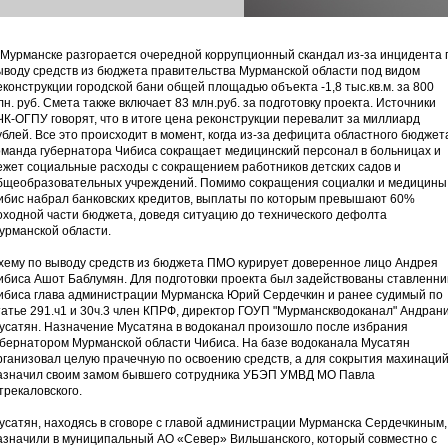
 Мурманске разгорается очередной коррупционный скандал из-за инцидента 
ыводу средств из бюджета правительства Мурманской области под видом
еконструкции городской бани общей площадью объекта -1,8 тыс.кв.м. за 800
лн. руб. Cмета также включает 83 млн.руб. за подготовку проекта. Источники
ЧК-ОГПУ говорят, что в итоге цена реконструкции перевалит за миллиард
ублей. Все это происходит в момент, когда из-за дефицита областного бюджет
оманда губернатора Чибиса сокращает медицинский персонал в больницах и
ежет социальные расходы с сокращением работников детских садов и
бщеобразовательных учреждений. Помимо сокращения социалки и медицины
ибис набрал банковских кредитов, выплаты по которым превышают 60%
оходной части бюджета, доведя ситуацию до технического дефолта
урманской области.
хему по выводу средств из бюджета ПМО курирует доверенное лицо Андрея
ибиса Ашот Баблумян. Для подготовки проекта был задействованы ставленни
ибиса глава администрации Мурманска Юрий Сердечкин и ранее судимый по
татье 291.ч1 и 30ч.3 член КПРФ, директор ГОУП "Мурманскводоканал" Андран
усатян. Назначение Мусатяна в водоканал произошло после избрания
убернатором Мурманской области Чибиса. На базе водоканала Мусатян
рганизовал целую прачечную по освоению средств, а для сокрытия махинаци
азначил своим замом бывшего сотрудника УБЭП УМВД МО Павла
трекаловского.
усатян, находясь в сговоре с главой администрации Мурманска Сердечкиным,
азначили в муниципальный АО «Север» Вильшанского, который совместно с