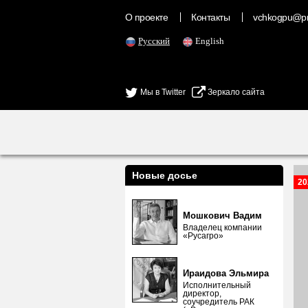
О проекте
Контакты
vchkogpu@pr
Русский
English
Мы в Twitter
Зеркало сайта
Новые досье
20
Мошкович Вадим
Владелец компании
«Русагро»
Ираидова Эльмира
Исполнительный
директор,
соучредитель РАК