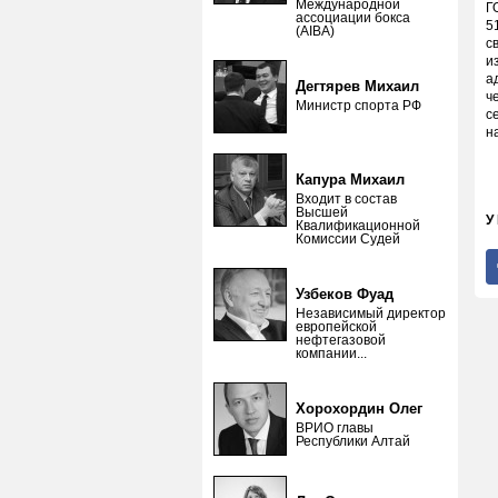
Международной
Г
ассоциации бокса
5
(AIBA)
с
и
а
Дегтярев Михаил
ч
Министр спорта РФ
с
н
Капура Михаил
Входит в состав
Высшей
У
Квалификационной
Комиссии Судей
Узбеков Фуад
Независимый директор
европейской
нефтегазовой
компании...
Хорохордин Олег
ВРИО главы
Республики Алтай