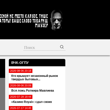
есной не место кляузе. Тише
аторы! Ваше слово товарищ
Маузер
ВЧК-ОГПУ
2026-08-06 20:18
Кто крышует незаконный рынок
твердых бытовых...
2026-08-06 20:09
Вся ложь Ратмира Мавлиева
2026-07-28 18:44
«Казино Royal»: сдал своих
2026-07-17 14:45