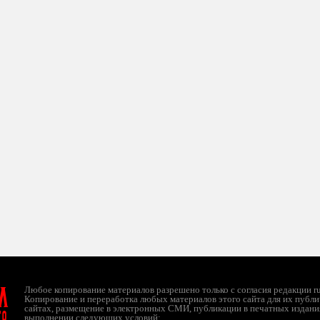
л
Любое копирование материалов разрешено только с согласия редакции ruc
Копирование и переработка любых материалов этого сайта для их публи
сайтах, размещение в электронных СМИ, публикации в печатных издани
ТО
выполнении следующих условий: