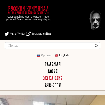
Русский Криминал
Истина любит действовать открыто
Словесной не место кляузе. Тише
ораторы! Ваше слово товарищ Маузер
Мы в Twitter
Зеркало сайта
Русский
English
Главная
Досье
Эксклюзив
ВЧК-ОГПУ