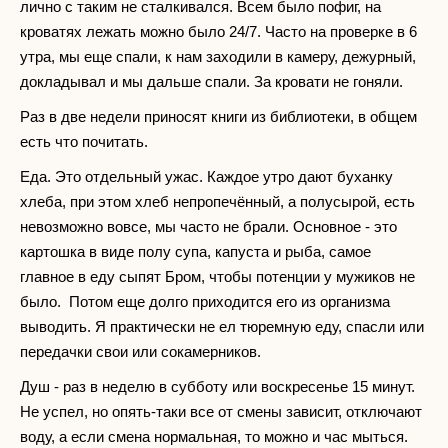
лично с таким не сталкивался. Всем было пофиг, на
кроватях лежать можно было 24/7. Часто на проверке в 6
утра, мы еще спали, к нам заходили в камеру, дежурный,
докладывал и мы дальше спали. За кровати не гоняли.
Раз в две недели приносят книги из библиотеки, в общем
есть что почитать.
Еда. Это отдельный ужас. Каждое утро дают буханку
хлеба, при этом хлеб непропечённый, а полусырой, есть
невозможно вовсе, мы часто не брали. Основное - это
картошка в виде полу супа, капуста и рыба, самое
главное в еду сыпят Бром, чтобы потенции у мужиков не
было. Потом еще долго приходится его из организма
выводить. Я практически не ел тюремную еду, спасли или
передачки свои или сокамерников.
Душ - раз в неделю в субботу или воскресенье 15 минут.
Не успел, но опять-таки все от смены зависит, отключают
воду, а если смена нормальная, то можно и час мыться.