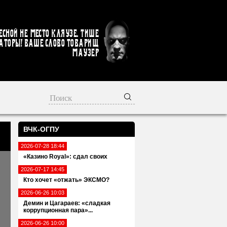
есной не место кляузе. Тише
аторы! Ваше слово товарищ
Маузер
ВЧК-ОГПУ
2026-07-28 18:44
«Казино Royal»: сдал своих
2026-07-17 14:45
Кто хочет «отжать» ЭКСМО?
2026-06-26 10:03
Демин и Цагараев: «сладкая
коррупционная пара»...
2026-06-26 10:00