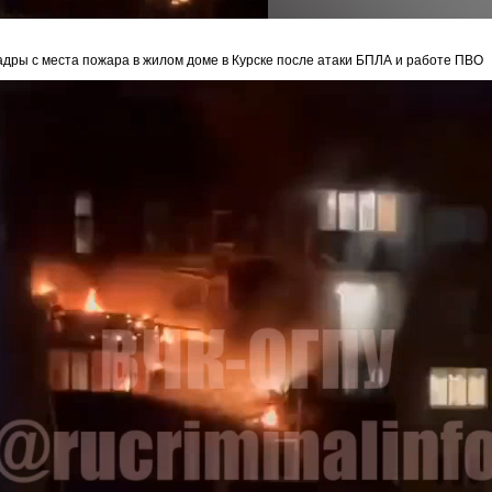
адры с места пожара в жилом доме в Курске после атаки БПЛА и работе ПВО