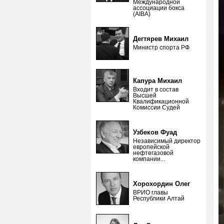
Международной
ассоциации бокса
(AIBA)
Дегтярев Михаил
Министр спорта РФ
Капура Михаил
Входит в состав
Высшей
Квалификационной
Комиссии Судей
Узбеков Фуад
Независимый директор
европейской
нефтегазовой
компании...
Хорохордин Олег
ВРИО главы
Республики Алтай