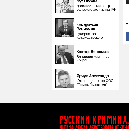
Лут Оксана
Должность: министр
сельского хозяйства РФ
У
Кондратьев
Вениамин
Губернатор
Краснодарского
Кантор Вячеслав
Владелец компании
«Акрон»
Ярчук Александр
Экс-гендиректор ООО
"Фирма "Гравитон"
Русский Кримина
ИСТИНА ЛЮБИТ ДЕЙСТВОВАТЬ ОТКРЫ