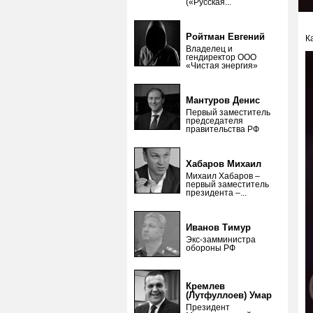
(«Русская...
Ройтман Евгений
К
Владелец и
гендиректор ООО
«Чистая энергия»
Мантуров Денис
Первый заместитель
председателя
правительства РФ
Хабаров Михаил
Михаил Хабаров –
первый заместитель
президента –...
Иванов Тимур
Экс-замминистра
обороны РФ
Кремлев
(Лутфуллоев) Умар
Президент