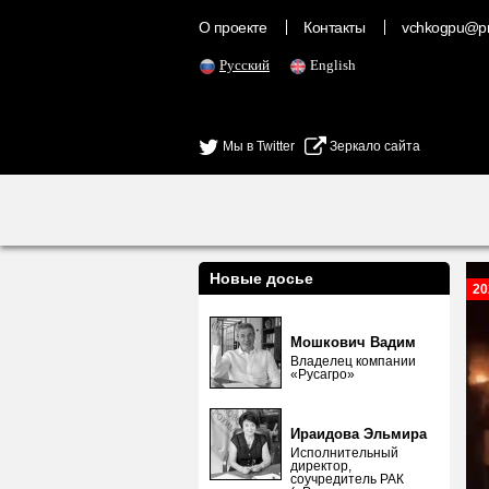
О проекте
Контакты
vchkogpu@pr
Русский
English
Мы в Twitter
Зеркало сайта
Новые досье
20
Мошкович Вадим
Владелец компании
«Русагро»
Ираидова Эльмира
Исполнительный
директор,
соучредитель РАК