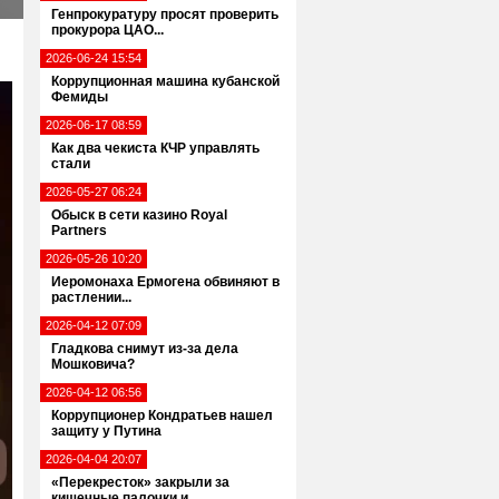
Генпрокуратуру просят проверить
прокурора ЦАО...
2026-06-24 15:54
Коррупционная машина кубанской
Фемиды
2026-06-17 08:59
Как два чекиста КЧР управлять
стали
2026-05-27 06:24
Обыск в сети казино Royal
Partners
2026-05-26 10:20
Иеромонаха Ермогена обвиняют в
растлении...
2026-04-12 07:09
Гладкова снимут из-за дела
Мошковича?
2026-04-12 06:56
Коррупционер Кондратьев нашел
защиту у Путина
2026-04-04 20:07
«Перекресток» закрыли за
кишечные палочки и...