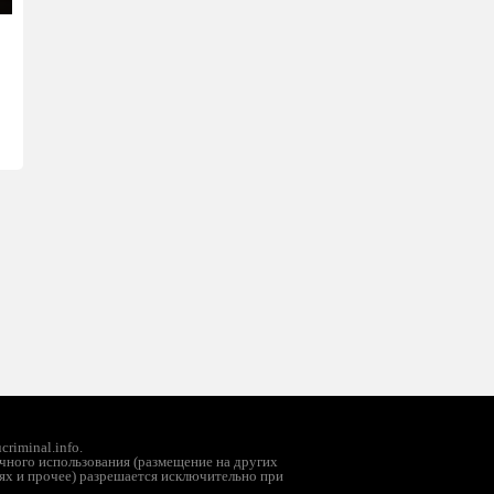
ter
llscreen
riminal.info.
чного использования (размещение на других
ях и прочее) разрешается исключительно при