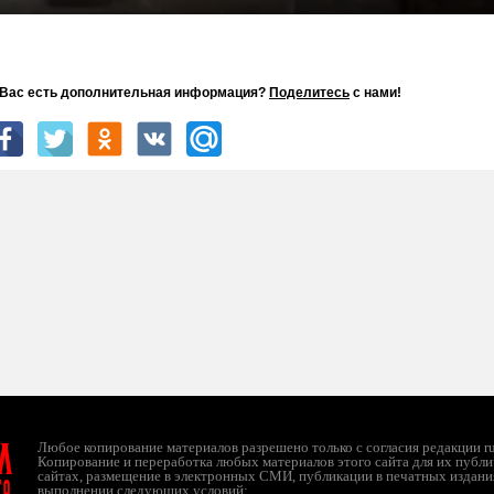
Play
Mute
Settings
PIP
En
fu
 Вас есть дополнительная информация?
Поделитесь
с нами!
л
Любое копирование материалов разрешено только с согласия редакции ruc
Копирование и переработка любых материалов этого сайта для их публи
сайтах, размещение в электронных СМИ, публикации в печатных издани
ТО
выполнении следующих условий: