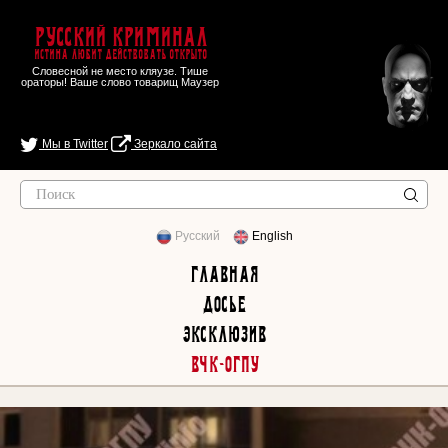
Русский Криминал
Истина любит действовать открыто
Словесной не место кляузе. Тише
ораторы! Ваше слово товарищ Маузер
Мы в Twitter
Зеркало сайта
Русский
English
Главная
Досье
Эксклюзив
ВЧК-ОГПУ