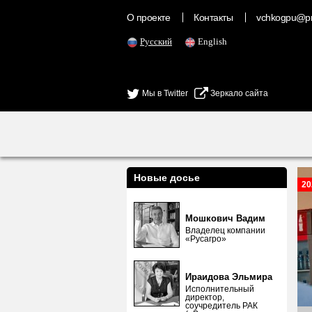
О проекте
Контакты
vchkogpu@pr
Русский
English
Мы в Twitter
Зеркало сайта
Новые досье
20
Мошкович Вадим
Владелец компании
«Русагро»
Ираидова Эльмира
Исполнительный
директор,
соучредитель РАК