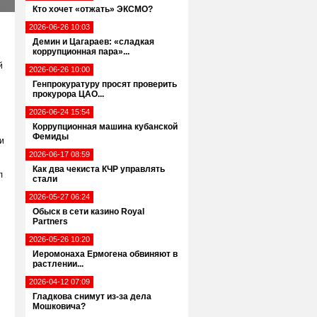
Кто хочет «отжать» ЭКСМО?
2026-06-26 10:03
Демин и Цагараев: «сладкая
коррупционная пара»...
й
2026-06-26 10:00
Генпрокуратуру просят проверить
прокурора ЦАО...
2026-06-24 15:54
Коррупционная машина кубанской
Фемиды
и
2026-06-17 08:59
Как два чекиста КЧР управлять
л
стали
2026-05-27 06:24
Обыск в сети казино Royal
Partners
2026-05-26 10:20
Иеромонаха Ермогена обвиняют в
растлении...
2026-04-12 07:09
Гладкова снимут из-за дела
Мошковича?