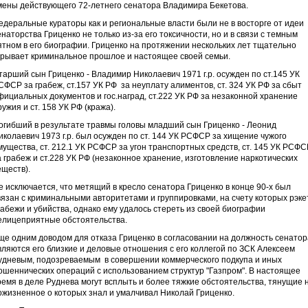
мены действующего 72-летнего сенатора Владимира Бекетова.
едеральные кураторы как и региональные власти были не в восторге от идеи
енаторства Гриценко не только из-за его токсичности, но и в связи с темным
ятном в его биографии. Гриценко на протяжении нескольких лет тщательно
крывает криминальное прошлое и настоящее своей семьи.
тарший сын Гриценко - Владимир Николаевич 1971 г.р. осужден по ст.145 УК
СФСР за грабеж, ст.157 УК РФ за неуплату алиментов, ст. 324 УК РФ за сбыт
фициальных документов и гос.наград, ст.222 УК РФ за незаконной хранение
ружия и ст. 158 УК РФ (кража).
огибший в результате травмы головы младший сын Гриценко - Леонид
иколаевич 1973 г.р. был осужден по ст. 144 УК РСФСР за хищение чужого
мущества, ст. 212.1 УК РСФСР за угон транспортных средств, ст. 145 УК РСФС
а грабеж и ст.228 УК РФ (незаконное хранение, изготовление наркотических
еществ).
е исключается, что метящий в кресло сенатора Гриценко в конце 90-х был
вязан с криминальными авторитетами и группировками, на счету которых рэкет
рабежи и убийства, однако ему удалось стереть из своей биографии
елицеприятные обстоятельства.
ще одним доводом для отказа Гриценко в согласовании на должность сенатор
вляются его близкие и деловые отношения с его коллегой по ЗСК Алексеем
удневым, подозреваемым в совершении коммерческого подкупа и иных
ошеннических операций с использованием структур "Газпром". В настоящее
ремя в деле Руднева могут всплыть и более тяжкие обстоятельства, тянущие 
ожизненное о которых знал и умалчивал Николай Гриценко.