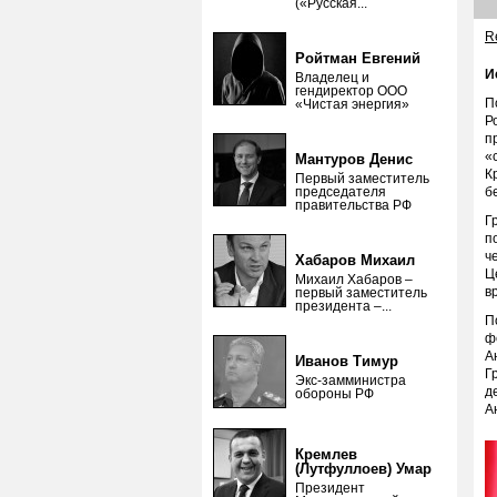
(«Русская...
Re
Ройтман Евгений
И
Владелец и
гендиректор ООО
П
«Чистая энергия»
Р
п
«
Мантуров Денис
К
Первый заместитель
председателя
б
правительства РФ
Г
п
ч
Хабаров Михаил
Ц
Михаил Хабаров –
в
первый заместитель
президента –...
П
ф
А
Иванов Тимур
Г
Экс-замминистра
д
обороны РФ
А
Кремлев
(Лутфуллоев) Умар
Президент