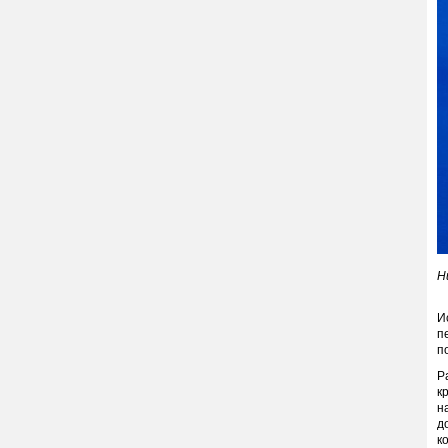
Н
И
п
п
Р
к
н
д
к