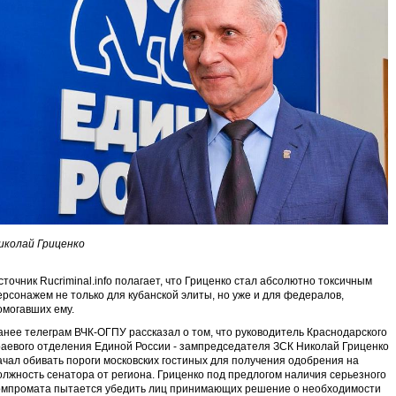
иколай Гриценко
сточник Rucriminal.info полагает, что Гриценко стал абсолютно токсичным
ерсонажем не только для кубанской элиты, но уже и для федералов,
омогавших ему.
анее телеграм ВЧК-ОГПУ рассказал о том, что руководитель Краснодарского
раевого отделения Единой России - зампредседателя ЗСК Николай Гриценко
ачал обивать пороги московских гостиных для получения одобрения на
олжность сенатора от региона. Гриценко под предлогом наличия серьезного
омпромата пытается убедить лиц принимающих решение о необходимости