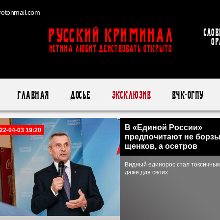
otonmail.com
Русский Криминал
Слов
ор
ИСТИНА ЛЮБИТ ДЕЙСТВОВАТЬ ОТКРЫТО
Главная
Досье
Эксклюзив
ВЧК-ОГПУ
В «Единой России»
22-04-03 19:20
предпочитают не борз
щенков, а осетров
Видный единорос стал токсичны
даже для своих