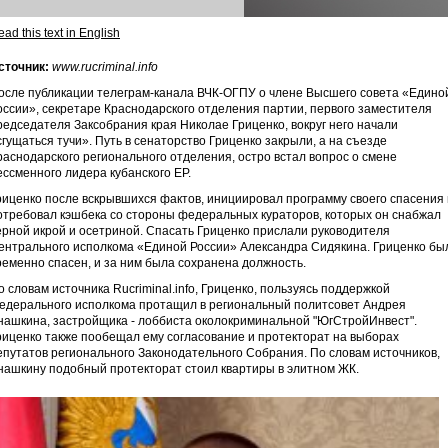
ad this text in English
сточник:
www.rucriminal.info
осле публикации телеграм-канала ВЧК-ОГПУ о члене Высшего совета «Едино
оссии», секретаре Краснодарского отделения партии, первого заместителя
редседателя Заксобрания края Николае Гриценко, вокруг него начали
сгущаться тучи». Путь в сенаторство Гриценко закрыли, а на съезде
раснодарского регионального отделения, остро встал вопрос о смене
ессменного лидера кубанского ЕР.
риценко после вскрывшихся фактов, инициировал программу своего спасения 
отребовал кэшбека со стороны федеральных кураторов, которых он снабжал
ерной икрой и осетриной. Спасать Гриценко прислали руководителя
ентрального исполкома «Единой России» Александра Сидякина. Гриценко бы
ременно спасен, и за ним была сохранена должность.
о словам источника Rucriminal.info, Гриценко, пользуясь поддержкой
едерального исполкома протащил в региональный политсовет Андрея
нашкина, застройщика - лоббиста околокриминальной "ЮгСтройИнвест".
риценко также пообещал ему согласование и протекторат на выборах
епутатов регионального Законодательного Собрания. По словам источников,
нашкину подобный протекторат стоил квартиры в элитном ЖК.