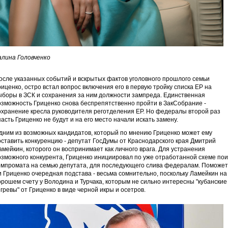
алина Головченко
осле указанных событий и вскрытых фактов уголовного прошлого семьи
риценко, остро встал вопрос включения его в первую тройку списка ЕР на
ыборы в ЗСК и сохранения за ним должности зампреда. Единственная
озможность Гриценко снова беспрепятственно пройти в ЗакСобрание -
охранение кресла руководителя реготделения ЕР. Но федералы второй раз
пасть Гриценко не будут и на его место начали искать замену.
дним из возможных кандидатов, который по мнению Гриценко может ему
оставить конкуренцию - депутат ГосДумы от Краснодарского края Дмитрий
амейкин, которого он воспринимает как личного врага. Для устранения
озможного конкурента, Гриценко инициировал по уже отработанной схеме пои
омпромата на семью депутата, для последующего слива федералам. Поможет
и Гриценко очередная подстава - весьма сомнительно, поскольку Ламейкин на
орошем счету у Володина и Турчака, которым не сильно интересны "кубанские
згревы" от Гриценко в виде черной икры и осетров.