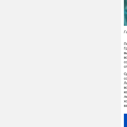
Г
П
Г
в
в
с
с
О
с
Л
в
к
л
х
в