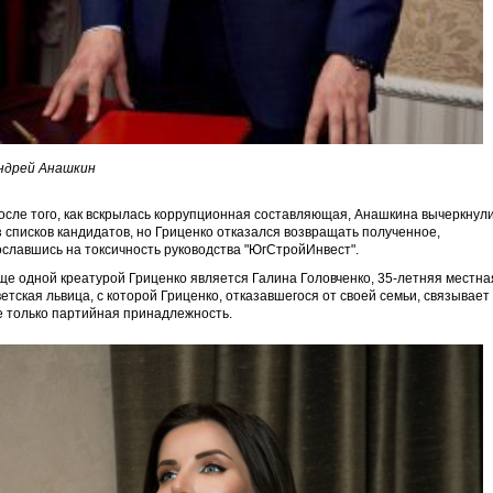
ндрей Анашкин
осле того, как вскрылась коррупционная составляющая, Анашкина вычеркнул
з списков кандидатов, но Гриценко отказался возвращать полученное,
ославшись на токсичность руководства "ЮгСтройИнвест".
ще одной креатурой Гриценко является Галина Головченко, 35-летняя местна
ветская львица, с которой Гриценко, отказавшегося от своей семьи, связывает
е только партийная принадлежность.