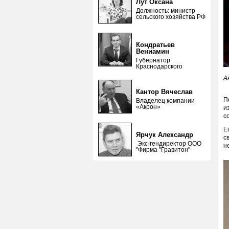
Лут Оксана
Должность: министр
сельского хозяйства РФ
Кондратьев
Вениамин
Губернатор
Краснодарского
А
Кантор Вячеслав
П
Владелец компании
«Акрон»
и
с
Е
Ярчук Александр
с
Экс-гендиректор ООО
н
"Фирма "Гравитон"