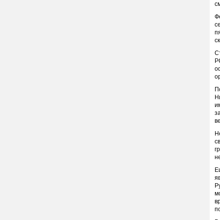
с
Ф
с
п
с
С
Р
о
о
П
Н
и
з
в
Н
с
г
н
Е
я
Р
м
в
п