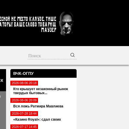
есной не место кляузе. Тише
аторы! Ваше слово товарищ
Маузер
ВЧК-ОГПУ
ых
2026-08-06 20:18
Кто крышует незаконный рынок
твердых бытовых...
м
2026-08-06 20:09
Вся ложь Ратмира Мавлиева
2026-07-28 18:44
«Казино Royal»: сдал своих
2026-07-17 14:45