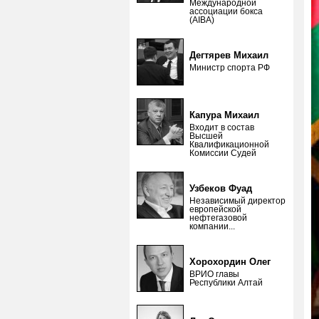
Международной
ассоциации бокса
(AIBA)
Дегтярев Михаил
Министр спорта РФ
Капура Михаил
Входит в состав
Высшей
Квалификационной
Комиссии Судей
Узбеков Фуад
Независимый директор
европейской
нефтегазовой
компании...
Хорохордин Олег
ВРИО главы
Республики Алтай