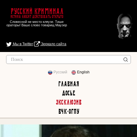
Русский Криминал
Истина любит действовать открыто
Словесной не место кляузе. Тише
ораторы! Ваше слово товарищ Маузер
Мы в Twitter
Зеркало сайта
Русский
English
Главная
Досье
Эксклюзив
ВЧК-ОГПУ