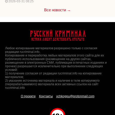
2026-03-31 08:25
Все новости →
Русский Криминал
Истина любит действовать открыто
Любое копирование материалов разрешено только с согласия
редакции rucriminal.info.
Копирование и переработка любых материалов этого сайта для их
публичного использования (размещение на других сайтах,
размещение в электронных СМИ, публикации в печатных изданиях и
прочее) разрешается исключительно при выполнении следующих
условий:
1) получение согласия от редакции rucriminal.info на копирование
материалов;
2) указание источника материала и наличие в теле копируемого
(перерабатываемого) материала всех активных ссылок на сайт
rucriminal.info
О проекте
Контакты
vchkogpu@protonmail.com