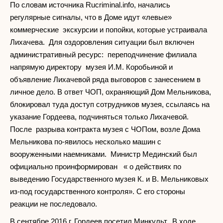
По словам источника Rucriminal.info, начались
регулярные сигналы, что в Доме идут «левые»
коммерческие экскурсии и попойки, которые устраивала
Лихачева. Для оздоровления ситуации был включен
административный ресурс: переподчинение филиала
напрямую директору музея И.М. Коробьиной и
объявление Лихачевой ряда выговоров с занесением в
личное дело. В ответ ЧОП, охраняющий Дом Мельникова,
блокировал туда доступ сотрудников музея, ссылаясь на
указание Гордеева, подчиняться только Лихачевой.
После разрыва контракта музея с ЧОПом, возле Дома
Мельникова по-явилось несколько машин с
вооруженными наемниками. Министр Мединский был
официально проинформирован « о действиях по
выведению Государственного музея К. и В. Мельниковых
из-под государственного контроля». С его стороны
реакции не последовало.
В сентябре 2016 г. Гордеев посетил Минкульт. В ходе