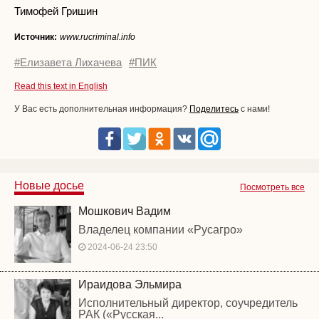
Тимофей Гришин
Источник:
www.rucriminal.info
#Елизавета Лихачева
#ПИК
Read this text in English
У Вас есть дополнительная информация?
Поделитесь
с нами!
Новые досье
Посмотреть все
Мошкович Вадим
Владелец компании «Русагро»
2024-06-24 23:50
Ираидова Эльмира
Исполнительный директор, соучредитель
РАК («Русская...