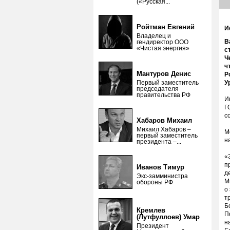
(«Русская...
Ройтман Евгений
И
Владелец и
В
гендиректор ООО
«Чистая энергия»
с
Ч
ч
Мантуров Денис
Р
Первый заместитель
У
председателя
правительства РФ
И
Г
с
Хабаров Михаил
Михаил Хабаров –
М
первый заместитель
н
президента –...
«
п
Иванов Тимур
д
Экс-замминистра
М
обороны РФ
о
т
Б
Кремлев
П
(Лутфуллоев) Умар
н
Президент