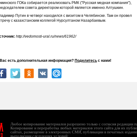
оминского ГОКа собирается реализовать РМК ("Русская медная компания"),
редседателем совета директором которой является именно Алтушкин.
ладимир Путин в четверг находился с визитом в Челябинске. Там он провел
стречу с казахстанским коллегой Нурсултаном Назарбаевым.
сточник:
http://vedomosti-ural.ru/news/61962/
 Вас есть дополнительная информация?
Поделитесь
с нами!
л
Любое копирование материалов разрешено только с согласия редакции ruc
Копирование и переработка любых материалов этого сайта для их публи
сайтах, размещение в электронных СМИ, публикации в печатных издани
ТО
выполнении следующих условий: