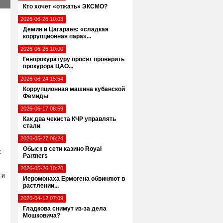
Кто хочет «отжать» ЭКСМО?
2026-06-26 10:03
Демин и Цагараев: «сладкая
коррупционная пара»...
2026-06-26 10:00
Генпрокуратуру просят проверить
прокурора ЦАО...
2026-06-24 15:54
Коррупционная машина кубанской
Фемиды
2026-06-17 08:59
Как два чекиста КЧР управлять
стали
2026-05-27 06:24
Обыск в сети казино Royal
к
Partners
2026-05-26 10:20
 и
Иеромонаха Ермогена обвиняют в
з
растлении...
2026-04-12 07:09
Гладкова снимут из-за дела
Мошковича?