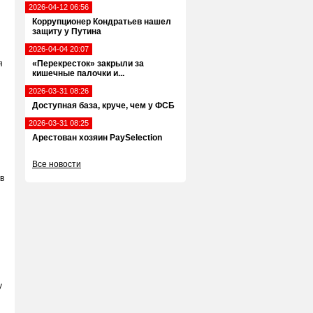
2026-04-12 06:56
Коррупционер Кондратьев нашел
защиту у Путина
2026-04-04 20:07
я
«Перекресток» закрыли за
кишечные палочки и...
2026-03-31 08:26
Доступная база, круче, чем у ФСБ
2026-03-31 08:25
Арестован хозяин PaySelection
Все новости
в
у