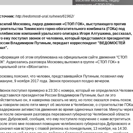
Василий Московец, лидер
движения «СТОП ГОК»,
выступающего против
строительства Томинского...
сточник:
http://vedomosti-ural.ru/news/61962/
асилий Московец, лидер движения «СТОП ГОК», выступающего против
троительства Томинского горно-обогатительного комбината (ГОКа) под
елябинском компанией уральского олигарха Игоря Алтушкина, рассказал,
то ему поступил звонок от человека, который представился президентом
оссии Владимиром Путиным, передает корреспондент "ВЕДОМОСТЕЙ
рал".
нформация об этом опубликована на официальном сайте движения "СТОП
ОК". Аудиозапись разговора Московец выложил в группе «СТОП ГОК» в
оциальной сети «ВКонтакте».
осковец пояснил, что человек, представившийся Путиным, позвонил ему
акануне, 9 ноября 2017 года. Звонок произошел поздно вечером.
Звонок поступил примерно в 23:30 с номера, который не определился.Челове
редставился президентом России Владимиром Путиным, был ли это
ействительно он, я наверняка сказать не могу, но голос оказался очень похож.
ы говорили около пяти минут об экологии в Челябинске, о строительстве ГОКа
 задержании активистов движения во время одиночных пикетов. Минуты чере
ри после окончания разговора перезвонил губернатор Челябинской области
орис Дубровский, сообщив, что ему поступило поручение с нами встретиться.
осле этого мне позвонил помощник челябинского губернатора Дубровского и
азначил нам встречу с главой региона на понедельник, 13 ноября, на 14:30.