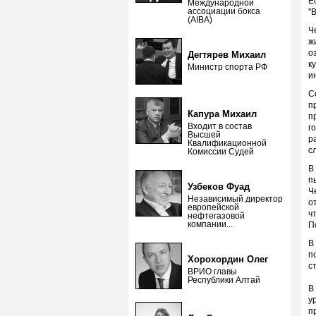
Е
Международной
ассоциации бокса
"
(AIBA)
Ч
ж
о
Дегтярев Михаил
к
Министр спорта РФ
и
С
п
Капура Михаил
п
Входит в состав
г
Высшей
р
Квалификационной
с
Комиссии Судей
В
п
Узбеков Фуад
Ч
Независимый директор
о
европейской
ч
нефтегазовой
компании...
П
В
п
Хорохордин Олег
с
ВРИО главы
Республики Алтай
В
у
п