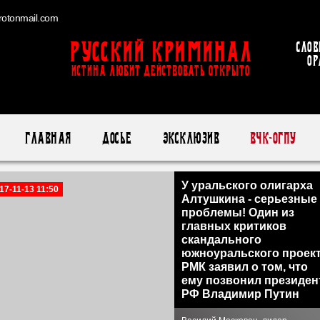
otonmail.com
Русский Криминал
Слов
ор
ИСТИНА ЛЮБИТ ДЕЙСТВОВАТЬ ОТКРЫТО
Главная
Досье
Эксклюзив
ВЧК-ОГПУ
У уральского олигарха
17-11-13 11:50
Алтушкина - серьезные
проблемы! Один из
главных критиков
скандального
южноуральского проек
РМК заявил о том, что
ему позвонил президен
РФ Владимир Путин