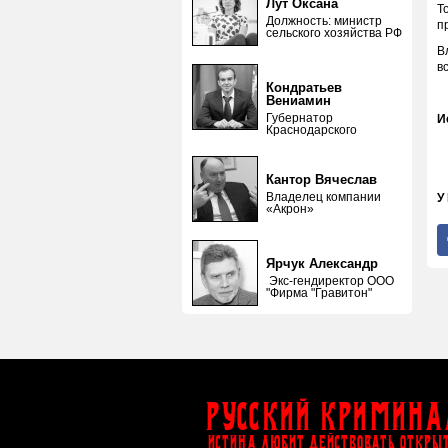
Лут Оксана
Т
Должность: министр
п
сельского хозяйства РФ
В
в
Кондратьев
Вениамин
Губернатор
И
Краснодарского
Кантор Вячеслав
Владелец компании
У
«Акрон»
Ярчук Александр
Экс-гендиректор ООО
"Фирма "Гравитон"
Русский Кримина
ИСТИНА ЛЮБИТ ДЕЙСТВОВАТЬ ОТКРЫ