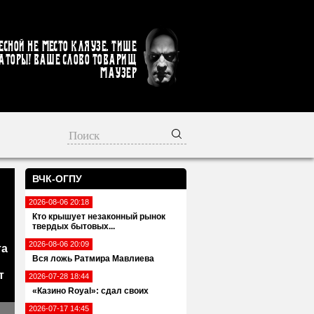
есной не место кляузе. Тише
аторы! Ваше слово товарищ
Маузер
ВЧК-ОГПУ
2026-08-06 20:18
Кто крышует незаконный рынок
твердых бытовых...
2026-08-06 20:09
та
Вся ложь Ратмира Мавлиева
т
2026-07-28 18:44
«Казино Royal»: сдал своих
2026-07-17 14:45