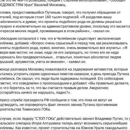
сли это не чей-то розыгрыш, пойдем с Сергеем Белогороховым», - сообщил
ВЕДОМОСТЯМ Урал" Василий Московец.
еловек, предоставившийся Путиным, говорит, что получил обращение от
ителей, под которым стоит 160 тысяч подписей. «Я разделяю вашу
забоченность и думаю, что проекты подобного рода не должны решаться
улуарно и исключительно на административном уровне, поскольку это касаетс
нтересов многих людей, проживающих в этом районе», - сказал он.
обеседник согласился с тем, что в Челябинске существует экологическая
роблема, добавив: «Вопрос очень серьезный и перед тем, как реализовывать
роекты подобного рода, нужно, конечно, очень внимательно все изучить». «Я
оворю вам честно: не знаю, надо ли его запрещать, но точно его не надо
азрешать без предварительных... открытых, понятных абсолютно людям
лушаний, аргументов, учета их мнения», - заявил он.
 конце разговора Московец пожаловался на задержания активистов, которые
ытались устроить серию одиночных пикетов накануне, в день приезда Путина 
елябинск. Он сказал, что люди были задержаны полицией. Его собеседник
тметил, что осведомлен о произошедшем и добавил: «Вы правильно делаете,
то что боретесь за то, что вы считаете правым делом. Аккуратнее.
остарайтесь ничего не нарушать, ладно?».
 пресс-службе президента РФ сообщили о том, что пока не могут ни
одтвердить, ни опровергнуть факт личного звонка Путина противникам
троительства Томинского ГОКа.
 случае, если лидеру "СТОП ГОКа" действительно звонил Владимир Путин, то 
ральского олигарха Игоря Алтушкина теперь могут возникнуть серьезнейшие
роблемы. Как известно, проект строительства на Южном Урале скандального