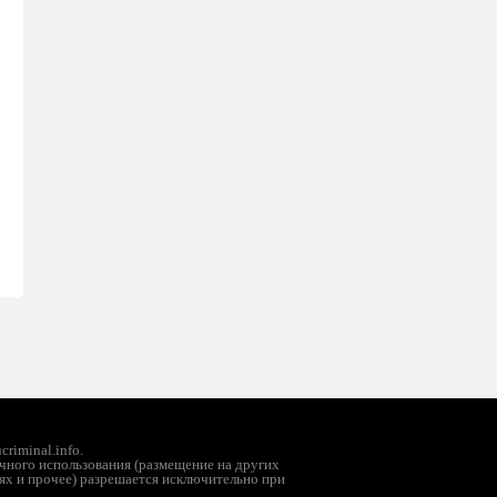
riminal.info.
чного использования (размещение на других
ях и прочее) разрешается исключительно при