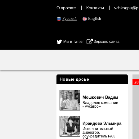
О проекте
Контакты
vchkogpu@pr
Русский
English
Мы в Twitter
Зеркало сайта
Новые досье
20
Мошкович Вадим
Владелец компании
«Русагро»
Ираидова Эльмира
Исполнительный
директор,
соучредитель РАК