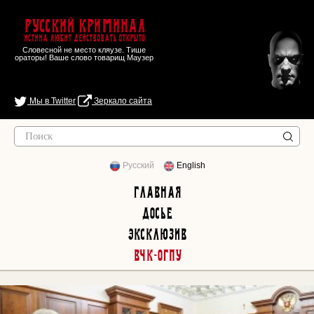
Русский Криминал
Истина любит действовать открыто
Словесной не место кляузе. Тише
ораторы! Ваше слово товарищ Маузер
Мы в Twitter
Зеркало сайта
Русский
English
Главная
Досье
Эксклюзив
ВЧК-ОГПУ