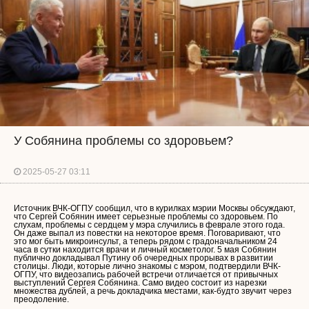
У Собянина проблемы со здоровьем?
2025-05-27 03:11
Источник ВЧК-ОГПУ сообщил, что в курилках мэрии Москвы обсуждают,
что Сергей Собянин имеет серьезные проблемы со здоровьем. По
слухам, проблемы с сердцем у мэра случились в феврале этого года.
Он даже выпал из повестки на некоторое время. Поговаривают, что
это мог быть микроинсульт, а теперь рядом с градоначальником 24
часа в сутки находится врачи и личный косметолог. 5 мая Собянин
публично докладывал Путину об очередных прорывах в развитии
столицы. Люди, которые лично знакомы с мэром, подтвердили ВЧК-
ОГПУ, что видеозапись рабочей встречи отличается от привычных
выступлений Сергея Собянина. Само видео состоит из нарезки
множества дублей, а речь докладчика местами, как-будто звучит через
преодоление.