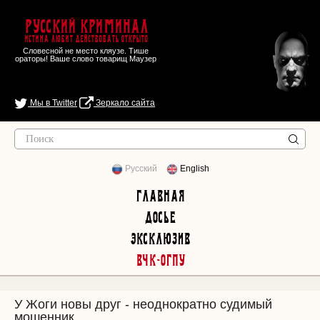
Русский Криминал
Истина любит действовать открыто
Словесной не место кляузе. Тише
ораторы! Ваше слово товарищ Маузер
Мы в Twitter
Зеркало сайта
Русский
English
Главная
Досье
Эксклюзив
ВЧК-ОГПУ
У Жоги новы друг - неоднократно судимый
мошенник