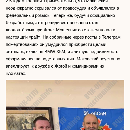
2,5 годам колонии. Примечательно, что Маковский
неоднократно скрывался от правосудия и объявлялся в
федеральный розыск. Теперь же, будучи официально
безработным, этот рецидивист внезапно стал
«волонтёром» при Жоге. Мошенник со стажем попал в
настоящий «рай». На собранные через посты в Телеграм
пожертвованиях он умудрился приобрести целый
автопарк, включая BMW X5M, и элитную недвижимость,
оформляя всё на подставных лиц. Маковский неустанно
апеллирует к дружбе с Жогой и командирами из
«Ахмата».