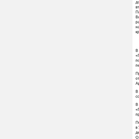
д
в
П
В
р
н
к
В
«
п
п
П
о
А
В
с
В
«
п
П
в
д
О