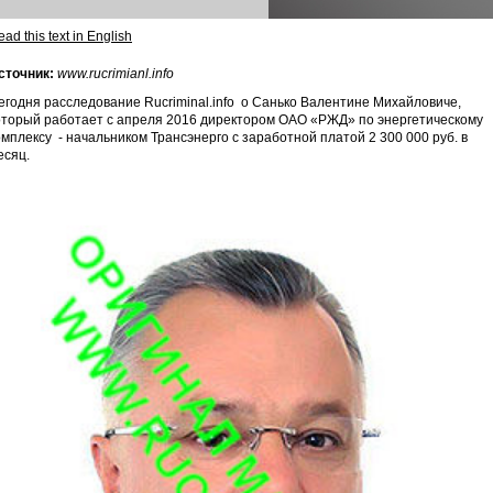
ad this text in English
сточник:
www.rucrimianl.info
егодня расследование Rucriminal.info о Санько Валентине Михайловиче,
оторый работает с апреля 2016 директором ОАО «РЖД» по энергетическому
омплексу - начальником Трансэнерго с заработной платой 2 300 000 руб. в
есяц.