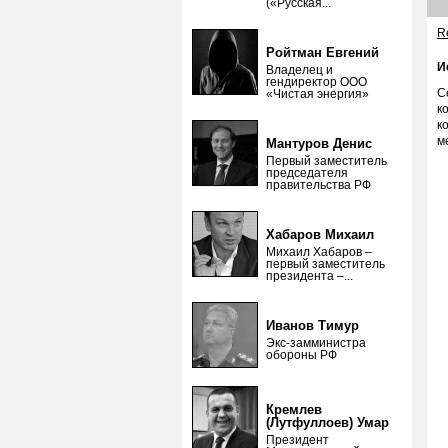
(«Русская...
Re
Ройтман Евгений
И
Владелец и
гендиректор ООО
С
«Чистая энергия»
к
к
м
Мантуров Денис
Первый заместитель
председателя
правительства РФ
Хабаров Михаил
Михаил Хабаров –
первый заместитель
президента –...
Иванов Тимур
Экс-замминистра
обороны РФ
Кремлев
(Лутфуллоев) Умар
Президент