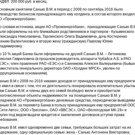
НДФЛ 200 000 руб. в месяц.
сновным занятием Санько В.М. в период с 2008 по сентябрь 2016 было
уководство бизнесом принадлежащего ему холдинга, в состав которого входил
О «Промэнергобанк».
о словам источника, акции АО «Промэнергобанк», принадлежащие Санько В.М
ыли оформлены на его ближайших родственников и партнеров - Кузьминского
лександра Николаевича, Тарлинского Олега Вадимовича, дочь Костеренко
сению Валентиновну и вторую жену (гражданскую) Павлову Юлию
ладимировну.
о 10 % акций Банка были оформлены на друзей Санько В.М. – Летникова
иколая Гавриловича (в прошлом руководитель аппарата Чубайса А.Б. в РАО
ЕЭС», член правления РАО «ЕЭС») и Санникова Алексея Валерьевича (бывш
аместитель генерального директора ОАО «Холдинг МРСК», уволен по
оррупционным основаниям).
анько В.М с 2008 по 2016 никаких доходов от принадлежащих ему предприят
е имел в связи с тем, что их деятельность генерировала исключительно убытки
ам Санько В.М. и члены двух его семей безбедно жили и приобретали
ногочисленные объекты недвижимости на похищенные Санько В.М. у
кладчиков АО «Промэнергобанк» денежные средства, периодически выводим
анько В.М. за периметр Банка в пользу принадлежащих ему предприятий ОО
Сити Авто», ООО «Треспан», ОАО «ВВСЭС», ОАО «Вологодская МК-19» и
ругих под видом выдачи кредитов и заключения договоров уступки права
ребования.
анько В.М. имел одновременно две семьи, требующих больших затрат на их
одержание, одну официальную семью: жена - Санько Антонина Викторовна,