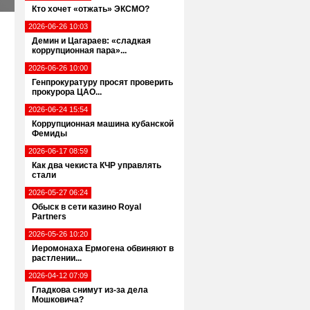
Кто хочет «отжать» ЭКСМО?
2026-06-26 10:03
Демин и Цагараев: «сладкая
коррупционная пара»...
2026-06-26 10:00
Генпрокуратуру просят проверить
прокурора ЦАО...
2026-06-24 15:54
Коррупционная машина кубанской
Фемиды
2026-06-17 08:59
Как два чекиста КЧР управлять
стали
2026-05-27 06:24
Обыск в сети казино Royal
Partners
2026-05-26 10:20
Иеромонаха Ермогена обвиняют в
растлении...
2026-04-12 07:09
Гладкова снимут из-за дела
Мошковича?