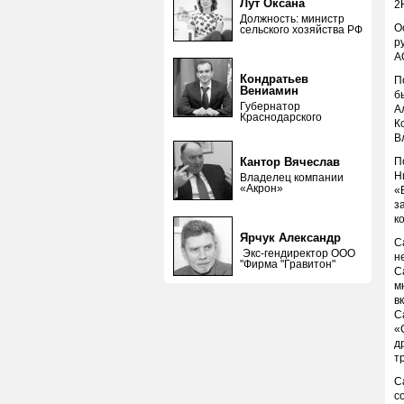
Лут Оксана
2
Должность: министр
О
сельского хозяйства РФ
р
А
Кондратьев
П
Вениамин
б
Губернатор
А
Краснодарского
К
В
Кантор Вячеслав
П
Н
Владелец компании
«Акрон»
«
з
к
Ярчук Александр
С
Экс-гендиректор ООО
н
"Фирма "Гравитон"
С
м
в
С
«
д
т
С
с