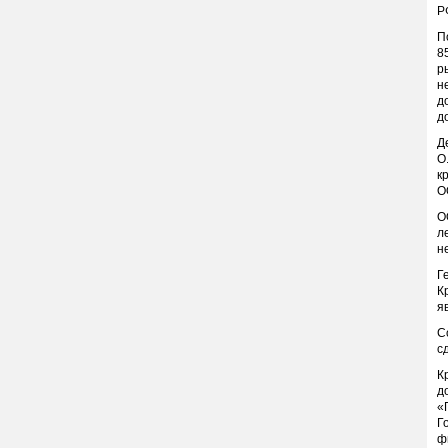
Р
П
8
р
н
д
д
Д
О
к
О
О
л
н
Г
К
я
С
с
К
д
«
Г
ф