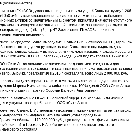
Ф (мошенничество).
о мнению ГК «АСВ», указанные лица причинили ущерб Банку на сумму 1 266
54 058 руб. путем совершения ряда сделок по уступке права требования
ыночных активов со значительным дисконтом, принятия в качестве отступного
едвижимого имущества по завышенной стоимости, завышения расходов по
оговорам подряда (абзац 3, стр.47 Заключения ГК «АСВ» по итогам
ополнительной проверки).
енежные средства Банка выводились Санько В.М., Летниковым Н.Г., Тарлинск
.В. совместно с другими руководителями Банка также под видом выдачи
редитов, принадлежащим им предприятиям, легализованы и аккумулированы 
ОО «Сити Авто» и ООО «Треспан», находящихся под контролем Санько В.М.
ОО «Сити Авто» являлось техническим предприятием, созданным для
егализации денежных средств, и реальной предпринимательской деятельнос
е вело. Выручка предприятия в 2015 г. составляла всего лишь 2 000 000 руб.
енеральным директором ООО «Сити Авто» являлась его подруга Санько В.М.-
ругленя Марина Николаевна, а собственником 100% долей ООО «Сити Авто»
влялся его давний партнер Сорокин Валерий Анатольевич.
огласно заключению ГК «АСВ» основной ущерб Банку причинили именно
делки уступки права требования с ООО «Сити Авто».
роме того, Санько В.М., проявив недюжинный криминальный талант, за месяц
о банкротства принадлежащего ему Банка, сумел продать АО
Промэнергобанк» за 170 000 000 руб. двум покупателям - физическим лицам
олубевой Л.И. и Горохову В.А., обманув последних относительно его
инансового состояния.