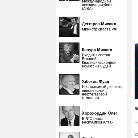
Международной
ассоциации бокса
(AIBA)
Дегтярев Михаил
Министр спорта РФ
Капура Михаил
Входит в состав
Высшей
Квалификационной
Комиссии Судей
Узбеков Фуад
Независимый директор
европейской
нефтегазовой
компании...
Д
Хорохордин Олег
-
ВРИО главы
с
Республики Алтай
-
2