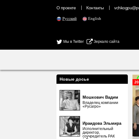
О проекте
Контакты
vchkogpu@pr
Русский
English
Мы в Twitter
Зеркало сайта
Новые досье
20
Мошкович Вадим
Владелец компании
«Русагро»
Ираидова Эльмира
Исполнительный
директор,
соучредитель РАК