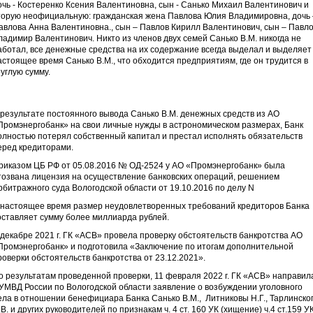
очь - Костеренко Ксения Валентиновна, сын - Санько Михаил Валентинович и
торую неофициальную: гражданская жена Павлова Юлия Владимировна, дочь 
авлова Анна Валентиновна., сын – Павлов Кирилл Валентинович, сын – Павл
ладимир Валентинович. Никто из членов двух семей Санько В.М. никогда не
аботал, все денежные средства на их содержание всегда выделал и выделяет
астоящее время Санько В.М., что обходится предприятиям, где он трудится в
руглую сумму.
 результате постоянного вывода Санько В.М. денежных средств из АО
Промэнергобанк» на свои личные нужды в астрономическом размерах, Банк
олностью потерял собственный капитал и престал исполнять обязательств
еред кредиторами.
риказом ЦБ РФ от 05.08.2016 № ОД-2524 у АО «Промэнергобанк» была
тозвана лицензия на осуществление банковских операций, решением
рбитражного суда Вологодской области от 19.10.2016 по делу N
 настоящее время размер неудовлетворенных требований кредиторов Банка
оставляет сумму более миллиарда рублей.
 декабре 2021 г. ГК «АСВ» провела проверку обстоятельств банкротства АО
Промэнергобанк» и подготовила «Заключение по итогам дополнительной
роверки обстоятельств банкротства от 23.12.2021».
о результатам проведенной проверки, 11 февраля 2022 г. ГК «АСВ» направил
 УМВД России по Вологодской области заявление о возбуждении уголовного
ела в отношении бенефициара Банка Санько В.М., Литниковы Н.Г., Тарлинско
.В. и других руководителей по признакам ч. 4 ст. 160 УК (хищение) ч.4 ст.159 У