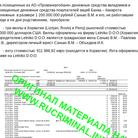
а похищенные из АО «Промэнергобанк» денежные средства вкладчиков и
охищенные денежные средства покупателей акций Банка – банкрота
енежные в размере 1 200 000 000 рублей Санько В.М. и его, не работавшие
игде и не дня родственники, приобрели:
 три виллы в Хорватии (Liznjan, Rovinj и Peroj) рыночной стоимостью
 000 000 долларов США. Виллы оформлены на фирму Letniko D.O.O (Хорватия
чредителем Letniko D.O.O. является гражданская жена Санько В.М. - Павлова
.В., директором личный юрист Санько В.М. – Объедков И.К.
 яхту стоимостью 911 986,92 евро (находится в Хорватии). Яхта оформлен
акже на Letniko D.O.O.