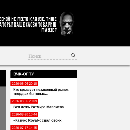
есной не место кляузе. Тише
аторы! Ваше слово товарищ
Маузер
ВЧК-ОГПУ
2026-08-06 20:18
Кто крышует незаконный рынок
твердых бытовых...
х
2026-08-06 20:09
Вся ложь Ратмира Мавлиева
2026-07-28 18:44
«Казино Royal»: сдал своих
2026-07-17 14:45