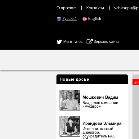
О проекте
Контакты
vchkogpu@pr
Русский
English
Мы в Twitter
Зеркало сайта
Новые досье
20
Мошкович Вадим
Владелец компании
«Русагро»
Ираидова Эльмира
Исполнительный
директор,
соучредитель РАК