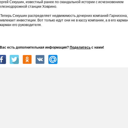
ергей Секушин, известный ранее по скандальной истории с исчезновением
елезнодорожной станции Ховрино.
еперь Секушин распределяет недвижимость дочерних компаний Гарнизона,
ривлекает инвестиции. Вот только идут они не в кассу компании, а в его карма
 карман его руководителя.
 Вас есть дополнительная информация?
Поделитесь
с нами!