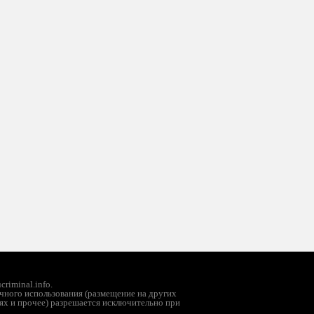
riminal.info.
чного использования (размещение на других
ях и прочее) разрешается исключительно при