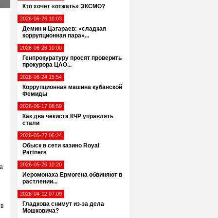
Кто хочет «отжать» ЭКСМО?
2026-06-26 10:03
Демин и Цагараев: «сладкая
коррупционная пара»...
2026-06-26 10:00
Генпрокуратуру просят проверить
прокурора ЦАО...
2026-06-24 15:54
Коррупционная машина кубанской
Фемиды
2026-06-17 08:59
Как два чекиста КЧР управлять
стали
2026-05-27 06:24
Обыск в сети казино Royal
Partners
2026-05-26 10:20
а
Иеромонаха Ермогена обвиняют в
растлении...
2026-04-12 07:09
Гладкова снимут из-за дела
тв
Мошковича?