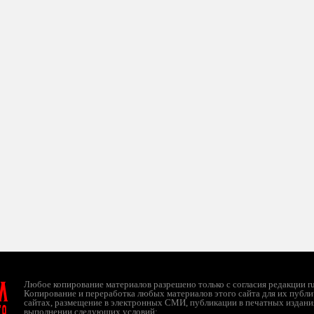
л
Любое копирование материалов разрешено только с согласия редакции ruc
Копирование и переработка любых материалов этого сайта для их публи
сайтах, размещение в электронных СМИ, публикации в печатных издани
ТО
выполнении следующих условий: