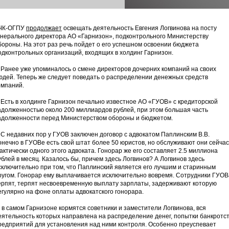
ЧК-ОГПУ
продолжает
освещать деятельность Евгения Логвинова на посту
енерального директора АО «Гарнизон», подконтрольного Министерству
бороны. На этот раз речь пойдет о его успешном освоении бюджета
одконтрольных организаций, входящих в холдинг Гарнизон.
анее уже упоминалось о смене директоров дочерних компаний на своих
юдей. Теперь же следует поведать о распределении денежных средств
омпаний.
сть в холдинге Гарнизон печально известное АО «ГУОВ» с кредиторской
адолженностью около 200 миллиардов рублей, при этом большая часть
адолженности перед Министерством обороны и бюджетом.
 недавних пор у ГУОВ заключен договор с адвокатом Паплинским В.В.
онечно в ГУОВе есть свой штат более 50 юристов, но обслуживают они сейчас
актически одного этого адвоката. Гонорар же его составляет 2.5 миллиона
ублей в месяц. Казалось бы, причем здесь Логвинов? А Логвинов здесь
сключительно при том, что Паплинский является его лучшим и старинным
ругом. Гонорар ему выплачивается исключительно вовремя. Сотрудники ГУОВ
ерпят, терпят несвоевременную выплату зарплаты, задерживают которую
егулярно на фоне оплаты адвокатского гонорара.
 в самом Гарнизоне кормятся советники и заместители Логвинова, вся
еятельность которых направлена на распределение денег, попытки банкротс
редприятий для установления над ними контроля. Особенно преуспевает