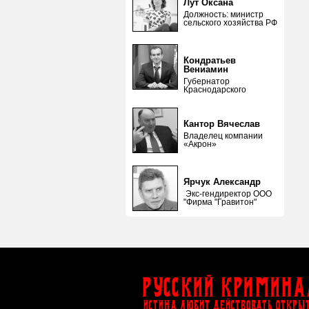
Лут Оксана
Должность: министр
сельского хозяйства РФ
Кондратьев
Вениамин
Губернатор
Краснодарского
Кантор Вячеслав
Владелец компании
«Акрон»
Ярчук Александр
Экс-гендиректор ООО
"Фирма "Гравитон"
Русский Кримина
ИСТИНА ЛЮБИТ ДЕЙСТВОВАТЬ ОТКРЫ