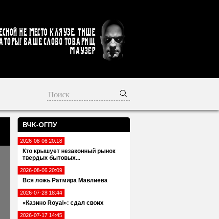
есной не место кляузе. Тише
аторы! Ваше слово товарищ
Маузер
ВЧК-ОГПУ
2026-08-06 20:18
Кто крышует незаконный рынок
твердых бытовых...
2026-08-06 20:09
Вся ложь Ратмира Мавлиева
2026-07-28 18:44
«Казино Royal»: сдал своих
2026-07-17 14:45