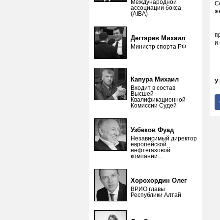
Международной
С
ассоциации бокса
ж
(AIBA)
Т
п
Дегтярев Михаил
и
Министр спорта РФ
Капура Михаил
У
Входит в состав
Высшей
Квалификационной
Комиссии Судей
Узбеков Фуад
Независимый директор
европейской
нефтегазовой
компании...
Хорохордин Олег
ВРИО главы
Республики Алтай