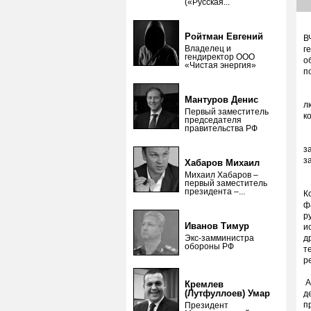
(«Русская...
Ройтман Евгений
В
Владелец и
г
гендиректор ООО
о
«Чистая энергия»
п
Р
Мантуров Денис
л
Первый заместитель
к
председателя
правительства РФ
Е
з
з
Хабаров Михаил
Михаил Хабаров –
С
первый заместитель
президента –...
К
ф
р
Иванов Тимур
и
Экс-замминистра
д
обороны РФ
т
р
А
Кремлев
(Лутфуллоев) Умар
д
п
Президент