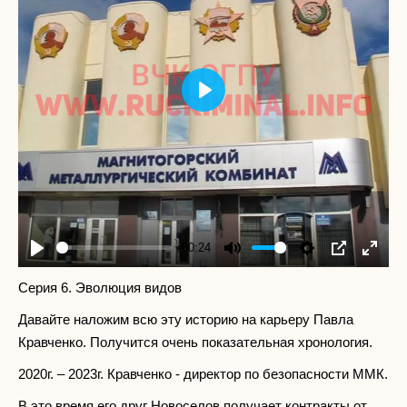
Play
-00:24
Play
Mute
Settings
PIP
Enter
fullscr
Серия 6. Эволюция видов
Давайте наложим всю эту историю на карьеру Павла
Кравченко. Получится очень показательная хронология.
2020г. – 2023г. Кравченко - директор по безопасности ММК.
В это время его друг Новоселов получает контракты от