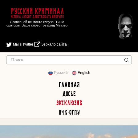
Русский Криминал
Истина любит действовать открыто
Словесной не место кляузе. Тише
ораторы! Ваше слово товарищ Маузер
Мы в Twitter
Зеркало сайта
Русский
English
Главная
Досье
Эксклюзив
ВЧК-ОГПУ