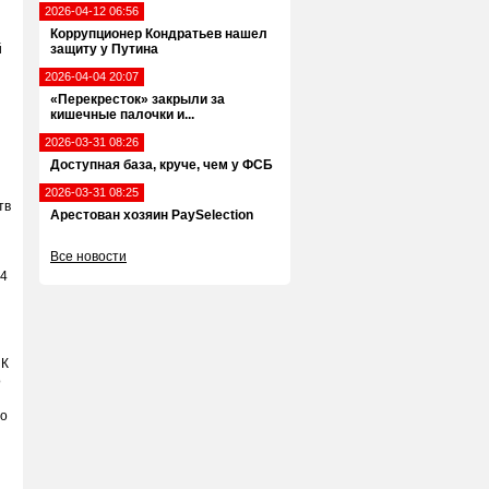
2026-04-12 06:56
Коррупционер Кондратьев нашел
й
защиту у Путина
2026-04-04 20:07
«Перекресток» закрыли за
кишечные палочки и...
2026-03-31 08:26
Доступная база, круче, чем у ФСБ
2026-03-31 08:25
тв
Арестован хозяин PaySelection
Все новости
 4
ПК
о
по