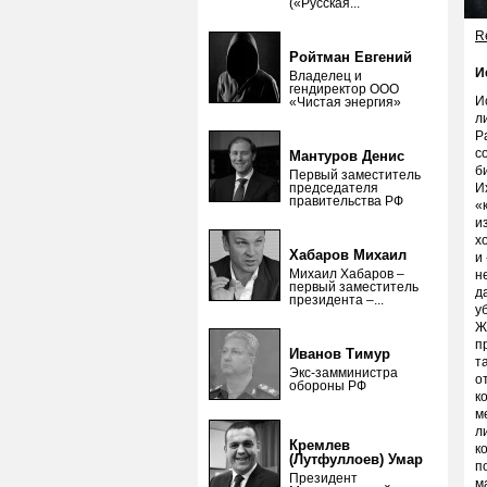
(«Русская...
Re
Ройтман Евгений
И
Владелец и
гендиректор ООО
И
«Чистая энергия»
л
Р
с
Мантуров Денис
б
Первый заместитель
председателя
И
правительства РФ
«
и
х
Хабаров Михаил
и
Михаил Хабаров –
н
первый заместитель
д
президента –...
у
Ж
п
Иванов Тимур
т
Экс-замминистра
о
обороны РФ
к
м
л
Кремлев
к
(Лутфуллоев) Умар
п
Президент
м