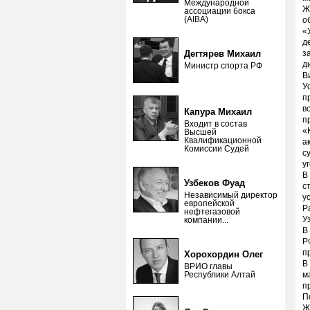
Международной
Ж
ассоциации бокса
(AIBA)
о
«
д
Дегтярев Михаил
з
д
Министр спорта РФ
В
У
п
в
Капура Михаил
п
Входит в состав
«
Высшей
Квалификационной
а
Комиссии Судей
с
у
В
Узбеков Фуад
с
Независимый директор
у
европейской
Р
нефтегазовой
У
компании...
В
Р
п
Хорохордин Олег
В
ВРИО главы
Республики Алтай
м
п
П
Ж