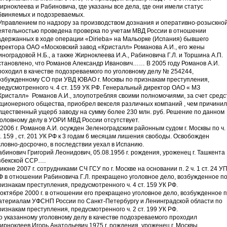
ирноклеева и Рабиновича, где указаны все дела, где они имели статус
бвиняемых и подозреваемых.
Управлением по надзору за производством дознания и оперативно-розыскно
еятельностью проведена проверка по учетам МВД России в отношении
адержанных в ходе операции «Dirieba» на Мальорке (Испания) бывшего
иректора ОАО «Московский завод «Кристалл» Романова А.И., его жены
иноградовой Н.Б., а также Жирноклеева И.А., Рабиновича Г.Л. и Торшина А.П.
становлено, что Романов Александр Иванович…… В 2005 году Романов А.И.
роходил в качестве подозреваемого по уголовному делу № 254244,
озбужденному СО при УВД ЮВАО г. Москвы по признакам преступления,
редусмотренного ч. 4 ст. 159 УК РФ. Генеральный директор ОАО « МЗ
Кристалл» Романов А.И., злоупотребляя своими полномочиями, за счет средс
кционерного общества, приобрел векселя различных компаний , чем причинил
ущественный ущерб заводу на сумму более 230 млн. руб. Решение по данном
головному делу в УОРИ МВД России отсутствует.
 2006 г. Романов А.И. осужден Зеленоградским районным судом г. Москвы по ч.
т. 159 , ст. 201 УК РФ к 3 годам 6 месяцам лишения свободы. Освобожден
словно-досрочно, в последствии уехал в Испанию.
абинович Григорий Леонидович, 05.08.1956 г. рождения, уроженец г. Ташкента
збекской ССР….
 июне 2007 г. сотрудниками СЧ ГСУ по г. Москве на основании п. 2 ч. 1 ст. 24 У
Ф в отношении Рабиновича Г.Л. прекращено уголовное дело, возбужденное п
ризнакам преступления, предусмотренного ч. 4 ст. 159 УК РФ.
 октябре 2000 г. в отношении его прекращено уголовное дело, возбужденное 
атериалам УФСНП России по Санкт-Петербургу и Ленинградской области по
ризнакам преступления, предусмотренного ч. 2 ст. 199 УК РФ.
о указанному уголовному делу в качестве подозреваемого проходил
ирноклеев Игорь Анатольевич,1975 г. рождения, уроженец г. Москвы…