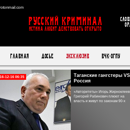
otonmail.com
Русский Криминал
Слов
ор
ИСТИНА ЛЮБИТ ДЕЙСТВОВАТЬ ОТКРЫТО
Главная
Досье
Эксклюзив
ВЧК-ОГПУ
Таганские гангстеры VS
16-12-16 06:35
Россия
«Авторитеты» Игорь Жирноклеев
Григорий Рабинович плюют на
власть и живут по законам 90-х