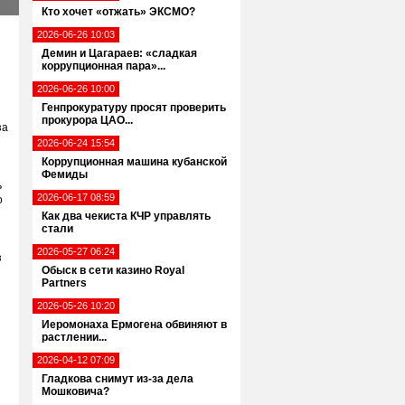
Кто хочет «отжать» ЭКСМО?
2026-06-26 10:03
Демин и Цагараев: «сладкая
коррупционная пара»...
2026-06-26 10:00
Генпрокуратуру просят проверить
прокурора ЦАО...
за
2026-06-24 15:54
Коррупционная машина кубанской
Фемиды
ь
2026-06-17 08:59
о
Как два чекиста КЧР управлять
стали
2026-05-27 06:24
з
Обыск в сети казино Royal
Partners
2026-05-26 10:20
Иеромонаха Ермогена обвиняют в
растлении...
2026-04-12 07:09
Гладкова снимут из-за дела
Мошковича?