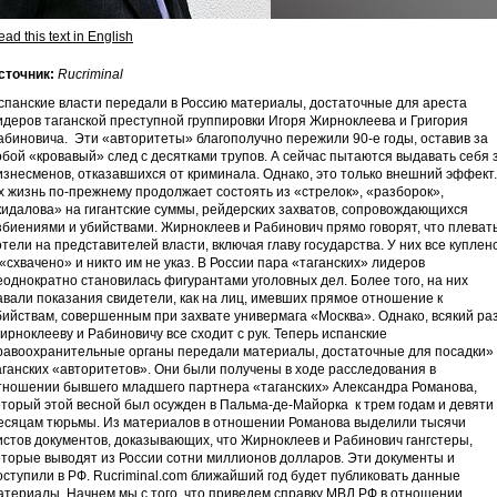
ad this text in English
сточник:
Rucriminal
спанские власти передали в Россию материалы, достаточные для ареста
идеров таганской преступной группировки Игоря Жирноклеева и Григория
абиновича. Эти «авторитеты» благополучно пережили 90-е годы, оставив за
обой «кровавый» след с десятками трупов. А сейчас пытаются выдавать себя 
изнесменов, отказавшихся от криминала. Однако, это только внешний эффект.
х жизнь по-прежнему продолжает состоять из «стрелок», «разборок»,
кидалова» на гигантские суммы, рейдерских захватов, сопровождающихся
збиениями и убийствами. Жирноклеев и Рабинович прямо говорят, что плеват
отели на представителей власти, включая главу государства. У них все куплен
 «схвачено» и никто им не указ. В России пара «таганских» лидеров
еоднократно становилась фигурантами уголовных дел. Более того, на них
авали показания свидетели, как на лиц, имевших прямое отношение к
бийствам, совершенным при захвате универмага «Москва». Однако, всякий ра
ирноклееву и Рабиновичу все сходит с рук. Теперь испанские
равоохранительные органы передали материалы, достаточные для посадки»
аганских «авторитетов». Они были получены в ходе расследования в
тношении бывшего младшего партнера «таганских» Александра Романова,
оторый этой весной был осужден в Пальма-де-Майорка к трем годам и девяти
есяцам тюрьмы. Из материалов в отношении Романова выделили тысячи
истов документов, доказывающих, что Жирноклеев и Рабинович гангстеры,
оторые выводят из России сотни миллионов долларов. Эти документы и
оступили в РФ. Rucriminal.com ближайший год будет публиковать данные
атериалы. Начнем мы с того, что приведем справку МВД РФ в отношении