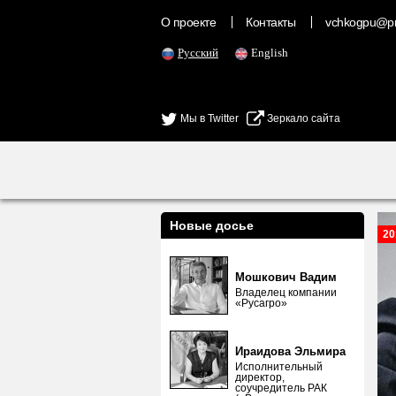
О проекте
Контакты
vchkogpu@pr
Русский
English
Мы в Twitter
Зеркало сайта
Новые досье
20
Мошкович Вадим
Владелец компании
«Русагро»
Ираидова Эльмира
Исполнительный
директор,
соучредитель РАК