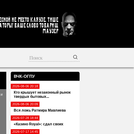
есной не место кляузе. Тише
аторы! Ваше слово товарищ
Маузер
ВЧК-ОГПУ
2026-08-06 20:18
Кто крышует незаконный рынок
 и
твердых бытовых...
2026-08-06 20:09
Вся ложь Ратмира Мавлиева
2026-07-28 18:44
«Казино Royal»: сдал своих
2026-07-17 14:45