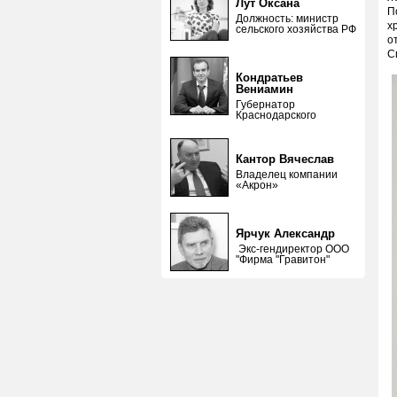
Лут Оксана
П
Должность: министр
х
сельского хозяйства РФ
о
С
Кондратьев
Вениамин
Губернатор
Краснодарского
Кантор Вячеслав
Владелец компании
«Акрон»
Ярчук Александр
Экс-гендиректор ООО
"Фирма "Гравитон"