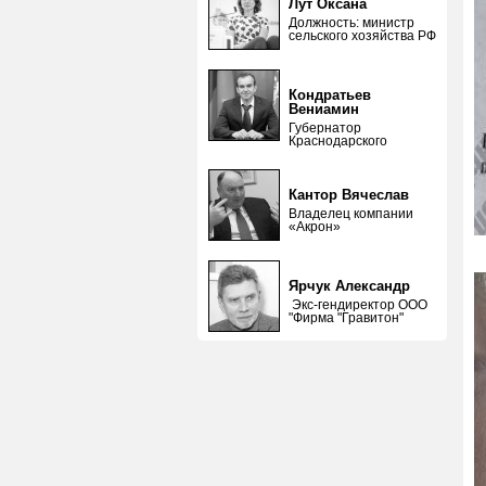
Лут Оксана
Должность: министр
сельского хозяйства РФ
Кондратьев
Вениамин
Губернатор
Краснодарского
Кантор Вячеслав
Владелец компании
«Акрон»
Ярчук Александр
Экс-гендиректор ООО
"Фирма "Гравитон"