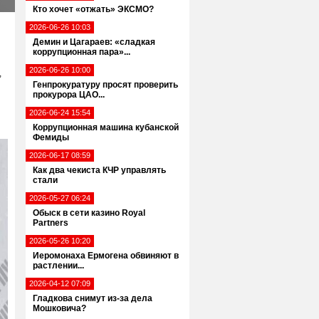
Кто хочет «отжать» ЭКСМО?
2026-06-26 10:03
Демин и Цагараев: «сладкая
коррупционная пара»...
2026-06-26 10:00
,
Генпрокуратуру просят проверить
прокурора ЦАО...
2026-06-24 15:54
Коррупционная машина кубанской
Фемиды
2026-06-17 08:59
Как два чекиста КЧР управлять
стали
2026-05-27 06:24
Обыск в сети казино Royal
Partners
2026-05-26 10:20
Иеромонаха Ермогена обвиняют в
растлении...
2026-04-12 07:09
Гладкова снимут из-за дела
Мошковича?