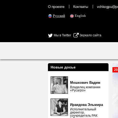
О проекте
Контакты
vchkogpu@pr
Русский
English
Мы в Twitter
Зеркало сайта
Новые досье
20
Мошкович Вадим
Владелец компании
«Русагро»
Ираидова Эльмира
Исполнительный
директор,
соучредитель РАК