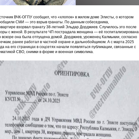
сточник ВЧК-ОГПУ сообщил, что «хлопок» в жилом доме Элисты, о котором
ообщили СМИ — это взрыв гранаты. По данным собеседника,
 квартире взорвал гранату 38-летний Эльдар Дорджиев. Случилось это после
соры с женой. В результате ЧП пострадала женщина — её госпитализирована
о вскоре она была отпущена домой. Дорджиев, уроженец Калмыкии, согласно
течкам, ранее работал в частной охране и дальнобойщиком. А с марта 2025
ода на его страницах в соцсетях начали появляться публикации, связанные с
ематикой СВО, снимки в форме и военная символика.