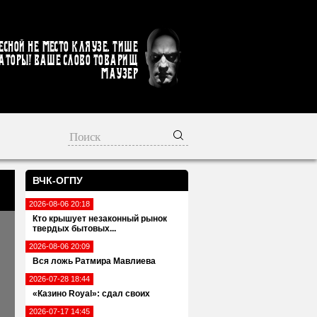
есной не место кляузе. Тише
аторы! Ваше слово товарищ
Маузер
ВЧК-ОГПУ
2026-08-06 20:18
Кто крышует незаконный рынок
твердых бытовых...
2026-08-06 20:09
Вся ложь Ратмира Мавлиева
2026-07-28 18:44
«Казино Royal»: сдал своих
2026-07-17 14:45