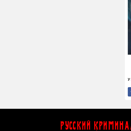
У
Русский Кримина