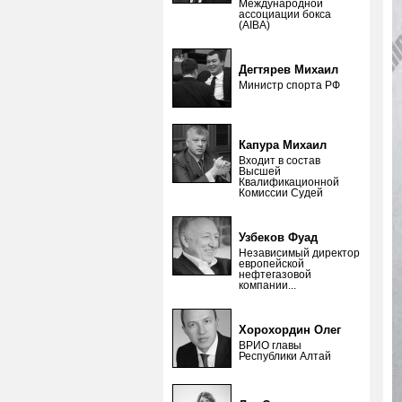
Международной
ассоциации бокса
(AIBA)
Дегтярев Михаил
Министр спорта РФ
Капура Михаил
Входит в состав
Высшей
Квалификационной
Комиссии Судей
Узбеков Фуад
Независимый директор
европейской
нефтегазовой
компании...
Хорохордин Олег
ВРИО главы
Республики Алтай