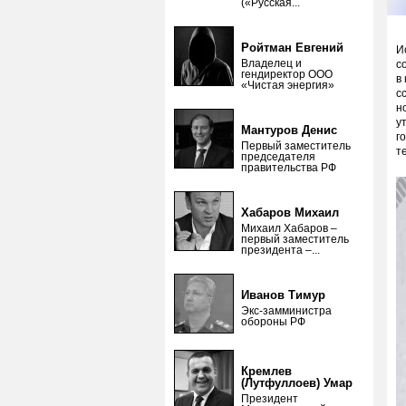
(«Русская...
Ройтман Евгений
И
Владелец и
с
гендиректор ООО
в
«Чистая энергия»
с
н
у
Мантуров Денис
г
Первый заместитель
т
председателя
правительства РФ
Хабаров Михаил
Михаил Хабаров –
первый заместитель
президента –...
Иванов Тимур
Экс-замминистра
обороны РФ
Кремлев
(Лутфуллоев) Умар
Президент