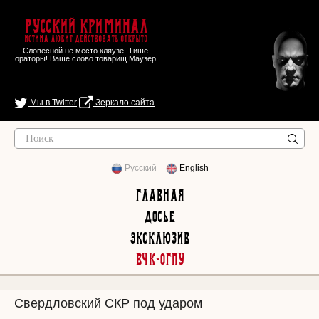
Русский Криминал
Истина любит действовать открыто
Словесной не место кляузе. Тише
ораторы! Ваше слово товарищ Маузер
Мы в Twitter
Зеркало сайта
Русский
English
Главная
Досье
Эксклюзив
ВЧК-ОГПУ
Свердловский СКР под ударом