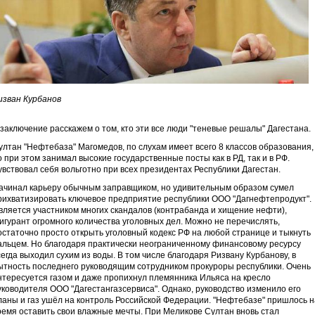
изван Курбанов
 заключение расскажем о том, кто эти все люди "теневые решалы" Дагестана.
ултан "Нефтебаза" Магомедов, по слухам имеет всего 8 классов образования,
о при этом занимал высокие государственные посты как в РД, так и в РФ.
увствовал себя вольготно при всех президентах Республики Дагестан.
ачинал карьеру обычным заправщиком, но удивительным образом сумел
рихватизировать ключевое предприятие республики ООО "Дагнефтепродукт".
вляется участником многих скандалов (контрабанда и хищение нефти),
игурант огромного количества уголовных дел. Можно не перечислять,
остаточно просто открыть уголовный кодекс РФ на любой странице и тыкнуть
альцем. Но благодаря практически неограниченному финансовому ресурсу
сегда выходил сухим из воды. В том числе благодаря Ризвану Курбанову, в
ытность последнего руководящим сотрудником прокуроры республики. Очень
нтересуется газом и даже пропихнул племянника Ильяса на кресло
уководителя ООО "Дагестангазсервиса". Однако, руководство изменило его
ланы и газ ушёл на контроль Российской Федерации. "Нефтебазе" пришлось н
ремя оставить свои влажные мечты. При Меликове Султан вновь стал