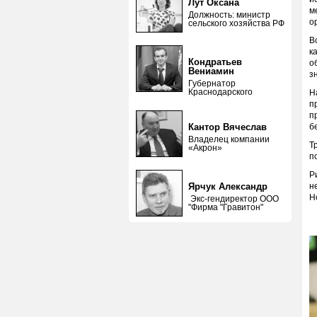
Лут Оксана
м
Должность: министр
о
сельского хозяйства РФ
В
к
Кондратьев
о
Вениамин
з
Губернатор
Краснодарского
Н
п
п
Кантор Вячеслав
б
Владелец компании
Т
«Акрон»
п
Р
Ярчук Александр
н
Н
Экс-гендиректор ООО
"Фирма "Гравитон"