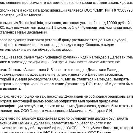
еисполнения программ, что возможно привело к серии взрывов в жилых домах
сполнителем контракта догазификации является ООО "СМК", ИНН 970503790
 регистрацией в г. Москва.
ак выяснил Rucriminal.info, компания, имеющая уставной фонд 10000 рублей, 
021 году получает контракт на 1,5 млрд. рублей. Руководитель компании некто
стапенков Иван Васильевич.
осле получения контракта уставный фонд увеличивается до 1 млн. рублей.
ортфель компании пополняется, дела идут в гору. Основным видом
еятельности является обустройство дорог.
прашивается, зачем такой успешной компании идти на тендер в Дагестан, те
олее в рамках догазификации. Вот тут и начинается самое интересное.
лизкой связью Астапенкова И.В. является господин Джанакаев Рашид
иражутдинович, руководитель печально известного Дагестангазсервиса,
оторый и убедил руководителя ООО "СМК" выставиться на тендер, выиграть
онтракт и передать его на исполнение Джанакаеву Р.С., который и должен был
го исполнить.
днако, что-то пошло не так, поскольку Джанакаев не собирался реализовыват
онтракт, настоящей целью всего мероприятия был провал программы
огазификации республики, за что по мнению Джанакаева, должен был ответит
уководитель ООО Газпром межрегионгаз Махачкала Мансуров Л.Н.
осле чего по замыслу Джанакаева кресло руководителя должен был занять
ахтибеков Казбек Абдулаевич, заместитель по безопасности и по
овместительству действующий офицер УФСБ по Республике Дагестан, которы
спользуя свои связи как в УФСБ, так и в руководстве ООО Газпром