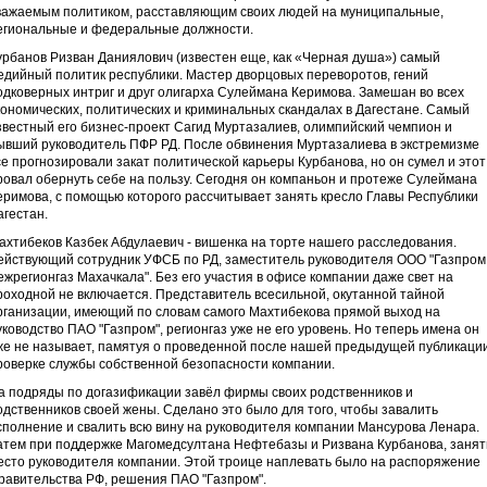
важаемым политиком, расставляющим своих людей на муниципальные,
егиональные и федеральные должности.
урбанов Ризван Даниялович (известен еще, как «Черная душа») самый
едийный политик республики. Мастер дворцовых переворотов, гений
одковерных интриг и друг олигарха Сулеймана Керимова. Замешан во всех
кономических, политических и криминальных скандалах в Дагестане. Самый
звестный его бизнес-проект Сагид Муртазалиев, олимпийский чемпион и
ывший руководитель ПФР РД. После обвинения Муртазалиева в экстремизме
се прогнозировали закат политической карьеры Курбанова, но он сумел и этот
ровал обернуть себе на пользу. Сегодня он компаньон и протеже Сулеймана
еримова, с помощью которого рассчитывает занять кресло Главы Республики
агестан.
ахтибеков Казбек Абдулаевич - вишенка на торте нашего расследования.
ействующий сотрудник УФСБ по РД, заместитель руководителя ООО "Газпром
ежрегионгаз Махачкала". Без его участия в офисе компании даже свет на
роходной не включается. Представитель всесильной, окутанной тайной
рганизации, имеющий по словам самого Махтибекова прямой выход на
уководство ПАО "Газпром", регионгаз уже не его уровень. Но теперь имена он
же не называет, памятуя о проведенной после нашей предыдущей публикаци
роверке службы собственной безопасности компании.
а подряды по догазификации завёл фирмы своих родственников и
одственников своей жены. Сделано это было для того, чтобы завалить
сполнение и свалить всю вину на руководителя компании Мансурова Ленара.
атем при поддержке Магомедсултана Нефтебазы и Ризвана Курбанова, занят
есто руководителя компании. Этой троице наплевать было на распоряжение
равительства РФ, решения ПАО "Газпром".