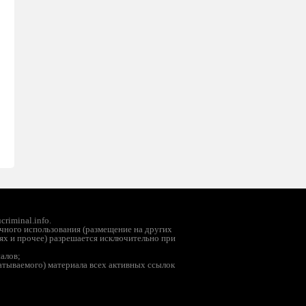
riminal.info.
чного использования (размещение на других
ях и прочее) разрешается исключительно при
иалов;
батываемого) материала всех активных ссылок