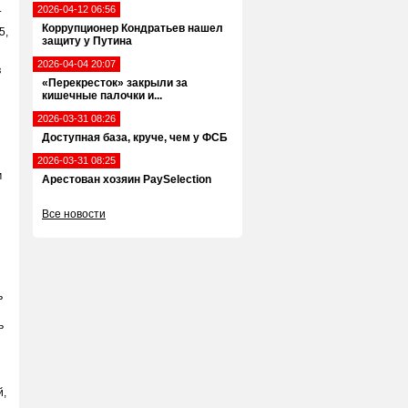
.
2026-04-12 06:56
Коррупционер Кондратьев нашел
5,
защиту у Путина
2026-04-04 20:07
в
«Перекресток» закрыли за
кишечные палочки и...
2026-03-31 08:26
Доступная база, круче, чем у ФСБ
2026-03-31 08:25
м
Арестован хозяин PaySelection
Все новости
ь
ь
й,