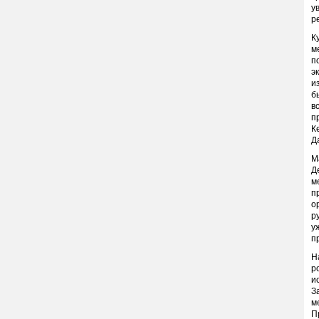
у
р
К
м
п
э
и
б
в
п
К
Д
М
Д
м
п
о
р
у
п
Н
р
и
З
м
П