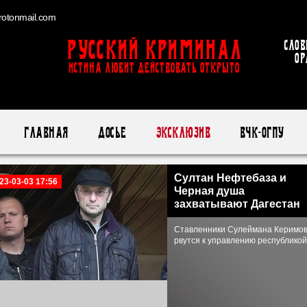
otonmail.com
Русский Криминал
Слов
ор
ИСТИНА ЛЮБИТ ДЕЙСТВОВАТЬ ОТКРЫТО
Главная
Досье
Эксклюзив
ВЧК-ОГПУ
Султан Нефтебаза и
23-03-03 17:56
Черная душа
захватывают Дагестан
Ставленники Сулеймана Керимо
рвутся к управлению республикой