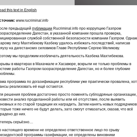
ad this text in English
сточник:
www.rucriminal.info
осле предыдущей
публикации
Rucriminal.info про коррупцию Газпром
азораспределение Дагестан, в указанной компании прошла проверка,
нициированная службой собственной безопасности компании Газпром. Однак
тарому лису Махтибекову Казбеку удалось избежать последствий, написав
ляузу на дагестанских силовиков Главе Республики Сергею Меликову.
оэтому мы продолжим изобличать деятельность Казбека Махтибекова.
зрывы в квартирах в Махачкале и Хасавюре, вскрыли не только проблемы в
истеме работы Газпром газораспределение Дагестан, но и более глубокие
роблемы.
ама программа по догазификации республики уже практически провалена, хо
ансы реализовать её ещё остаются.
ля решения проблем достаточно просто поменять субподряные организации,
ровести анализ проделанной работы или её отсутствие, после выявить
иновных и по старой традиции их наградить. Затем нанять новых подрядчиков
оторые тоже ничего не будут делать, зато смогут отмазаться, сказав, что всё
крадено до них.
 теперь серьёзно....
о настоящего времени не определено ответственное лицо по срыву
резидентской программы газификации, не определены виновники