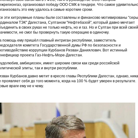
ежрегионгаз, организовал победу ООО СМК в тендере. Что самое удивительн
рганизовать это ему удалось в самые короткие сроки.
се эти хитроумные планы были составлены и финансово мотивированы "сер
ардиналом ТЭК" Дагестана, Султаном "Нефтебазой", который давно мечтает
бъединить в своих руках не только нефть, но и газ. Но и Султан при всей свое
начимости, не смог бы провернуть такую операцию в одиночку.
а помощь ему пришёл главный интриган республики, заместитель
редседателя комитета Государственной думы РФ по безопасности и
ротиводействию коррупции Курбанов Ризван Даниялович. Вот истинный
енефициар проекта Газ-Нефть-Море-Дагестан.
рудолюбив, амбициозен, имеет широкие связи как среди российской
олитической элиты, так и внутри республики.
изван Курбанов давно метит в кресло главы Республики Дагестан, однако, ника
е проявляет себя до того момента, когда на 100 % будет уверен в результате.
овые враги ему не к чему.