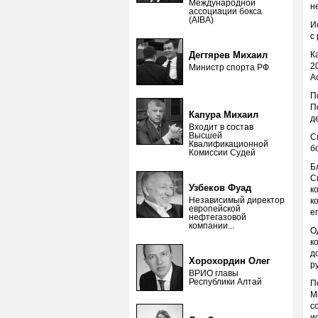
Международной
н
ассоциации бокса
(AIBA)
И
с
Дегтярев Михаил
К
2
Министр спорта РФ
А
П
П
Капура Михаил
д
Входит в состав
Высшей
С
Квалификационной
б
Комиссии Судей
Б
С
Узбеков Фуад
к
Независимый директор
к
европейской
е
нефтегазовой
компании...
О
к
д
Хорохордин Олег
р
ВРИО главы
Республики Алтай
П
М
с
и