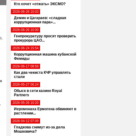
Кто хочет «отжать» ЭКСМО?
2026-06-26 10:03
Демин и Цагараев: «сладкая
коррупционная пара»...
2026-06-26 10:00
Генпрокуратуру просят проверить
о,
прокурора ЦАО...
2026-06-24 15:54
Коррупционная машина кубанской
Фемиды
2026-06-17 08:59
Как два чекиста КЧР управлять
стали
тя
2026-05-27 06:24
Обыск в сети казино Royal
Partners
2026-05-26 10:20
,
Иеромонаха Ермогена обвиняют в
растлении...
2026-04-12 07:09
Гладкова снимут из-за дела
Мошковича?