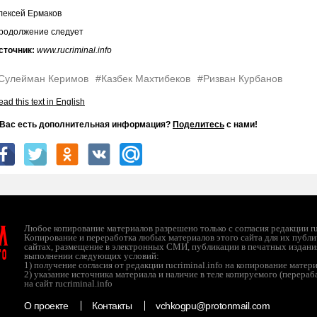
лексей Ермаков
родолжение следует
сточник:
www.rucriminal.info
Сулейман Керимов
#Казбек Махтибеков
#Ризван Курбанов
ad this text in English
 Вас есть дополнительная информация?
Поделитесь
с нами!
л
Любое копирование материалов разрешено только с согласия редакции ruc
Копирование и переработка любых материалов этого сайта для их публи
сайтах, размещение в электронных СМИ, публикации в печатных издани
ТО
выполнении следующих условий:
1) получение согласия от редакции rucriminal.info на копирование матер
2) указание источника материала и наличие в теле копируемого (перера
на сайт rucriminal.info
О проекте
Контакты
vchkogpu@protonmail.com