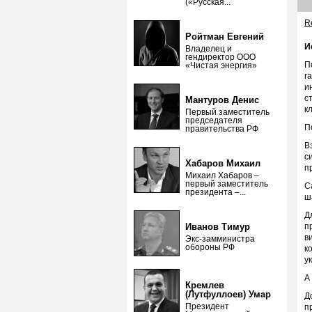
(«Русская...
Re
Ройтман Евгений
И
Владелец и
гендиректор ООО
П
«Чистая энергия»
г
и
с
Мантуров Денис
к
Первый заместитель
председателя
П
правительства РФ
В
с
Хабаров Михаил
п
Михаил Хабаров –
первый заместитель
С
президента –...
ш
Д
Иванов Тимур
п
в
Экс-замминистра
обороны РФ
к
у
А
Кремлев
(Лутфуллоев) Умар
Д
Президент
п