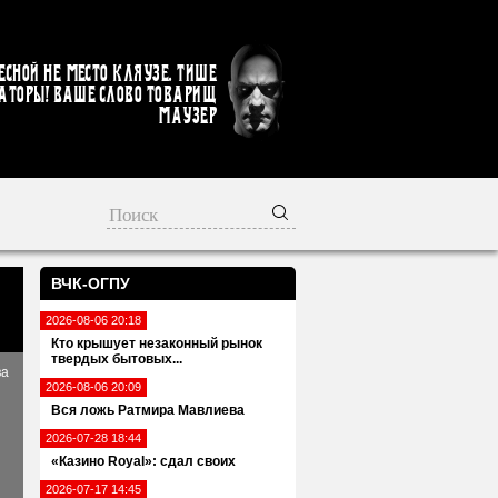
есной не место кляузе. Тише
аторы! Ваше слово товарищ
Маузер
ВЧК-ОГПУ
2026-08-06 20:18
Кто крышует незаконный рынок
твердых бытовых...
ва
2026-08-06 20:09
Вся ложь Ратмира Мавлиева
2026-07-28 18:44
«Казино Royal»: сдал своих
2026-07-17 14:45