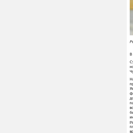
Р
В
С
н
Ч
Н
п
Я
ф
д
п
в
б
и
р
п
в