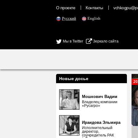
О проекте
Контакты
vchkogpu@pr
Русский
English
Мы в Twitter
Зеркало сайта
Новые досье
20
Мошкович Вадим
Владелец компании
«Русагро»
Ираидова Эльмира
Исполнительный
директор,
соучредитель РАК