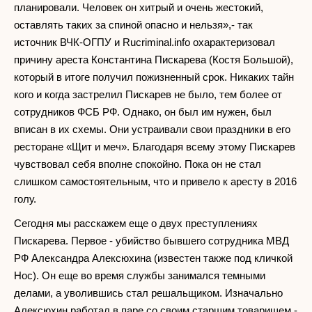
планировали. Человек он хитрый и очень жестокий,
оставлять таких за спиной опасно и нельзя»,- так
источник ВЧК-ОГПУ и Rucriminal.info охарактеризовал
причину ареста Константина Пискарева (Костя Большой),
который в итоге получил пожизненный срок. Никаких тайн
кого и когда застрелил Пискарев не было, тем более от
сотрудников ФСБ РФ. Однако, он был им нужен, был
вписан в их схемы. Они устраивали свои праздники в его
ресторане «Щит и меч». Благодаря всему этому Пискарев
чувствовал себя вполне спокойно. Пока он не стал
слишком самостоятельным, что и привело к аресту в 2016
голу.
Сегодня мы расскажем еще о двух преступлениях
Пискарева. Первое - убийство бывшего сотрудника МВД
РФ Александра Алексюхина (известен также под кличкой
Нос). Он еще во время службы занимался темными
делами, а уволившись стал решальщиком. Изначально
Алексюхин работал в паре со своим старшим товарищем -