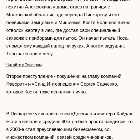
похитил Алексюхина у дома, отвез на границу с
Московской областью, где передал Пискареву и его
боевиками Земцовым и Мишиным. Костя Большой лично
отволок жертву в лес, где достал свой специальный
саквояж с приборами для пыток. Он начал пытать Носа,
сломал ему каждый палец на руках. А потом задушил.
Тело закопали в лесу
Читайте в Телеграм
Второе преступление - покушении на главу компаний
Фаворит» и «Санд Интернешенл» Сергея Савченко,
которое Костя тоже исполнил лично.
В Пискареве уживались свои «Джекила и мистера Хайда».
Если в начале и средине 90-х он был просто бандитом, то
в 2000-е стал преуспевающим бизнесменом, со
множеством компаний, связей среди чиновников,