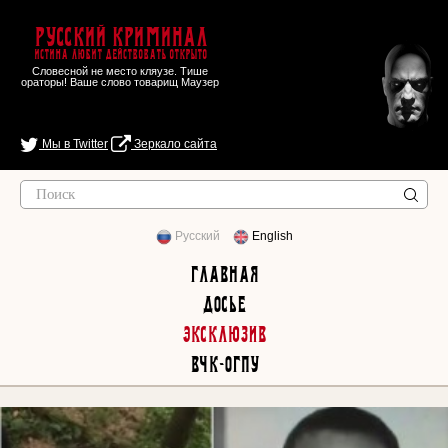
Русский Криминал
Истина любит действовать открыто
Словесной не место кляузе. Тише
ораторы! Ваше слово товарищ Маузер
Мы в Twitter
Зеркало сайта
Русский
English
Главная
Досье
Эксклюзив
ВЧК-ОГПУ