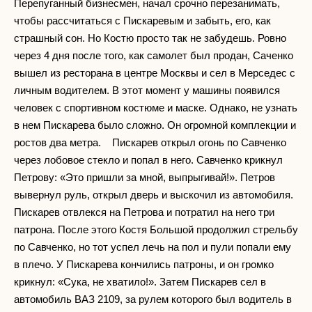
Перепуганный бизнесмен, начал срочно перезанимать,
чтобы рассчитаться с Пискаревым и забыть, его, как
страшный сон. Но Костю просто так не забудешь. Ровно
через 4 дня после того, как самолет был продан, Саченко
вышел из ресторана в центре Москвы и сел в Мерседес с
личным водителем. В этот момент у машины появился
человек с спортивном костюме и маске. Однако, не узнать
в нем Пискарева было сложно. Он огромной комплекции и
ростов два метра. Пискарев открыл огонь по Сaвченко
через лобовое стекло и попал в него. Савченко крикнул
Петрову: «Это пришли за мной, выпрыгивай!». Петров
вывернул руль, открыл дверь и выскочил из автомобиля.
Пискарев отвлекся на Петрова и потратил на него три
патрона. После этого Костя Большой продолжил стрельбу
по Савченко, но тот успел лечь на пол и пули попали ему
в плечо. У Пискарева кончились патроны, и он громко
крикнул: «Сука, не хватило!». Затем Пискарев сел в
автомобиль ВАЗ 2109, за рулем которого был водитель в