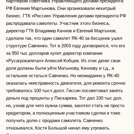
партнером советника Управляющего делами президента
РФ Евгения Мартынова. Они организовали нехитрый
бизнес. ГТК «Россия» Управления делами президента РФ
распродавала самолеты. Участник этого бизнеса,
директор ГТК Владимир Качнов и Евгений Мартынов,
сделали так, что один самолет ЯК-40 за бесценок ушел
структуре Савченко. Тот в 2003 году договорился, что его
за 950 тыс долларов купит директор компании
«Русагрокапитал» Алексей Кобцев. Из этих денег свои
доли должны были уйти Матынову, Качнову и т.д,, а
остальное остаться Савченко. Но неожиданно у ЯК-40
оказалась неисправность двигателя, для ремонта срочно
требовалось 100 тысч долл. Гиссин посоветовал занять
деньги под проценты у Пискарева. Тот дал 100 тыс дол,
но, узнав для чего нужна сумма, захотел стать не просто
кредитором, а полноценным участником сделки и тоже
получить долю с продажи самолета. Савченко
отказывался, Костя Большой начал ему угрожать.