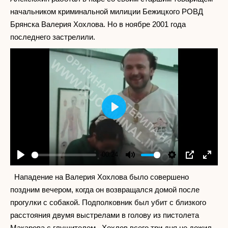
начальником криминальной милиции Бежицкого РОВД
Брянска Валерия Хохлова. Но в ноябре 2001 года
последнего застрелили.
Play
-00:24
Play
Mute
Settings
PIP
Enter
fullscr
Нападение на Валерия Хохлова было совершено
поздним вечером, когда он возвращался домой после
прогулки с собакой. Подполковник был убит с близкого
расстояния двумя выстрелами в голову из пистолета
Макарова с глушителем. Хохлов всего три дня не дожил