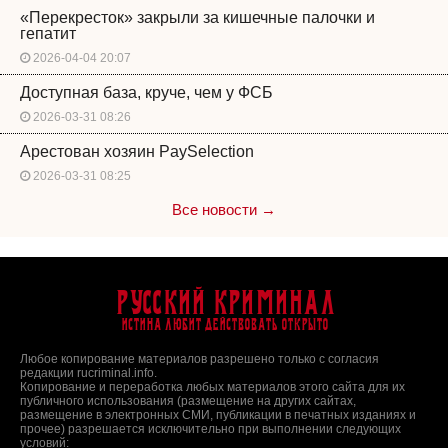
«Перекресток» закрыли за кишечные палочки и
гепатит
2026-04-04 20:07
Доступная база, круче, чем у ФСБ
2026-03-31 08:26
Арестован хозяин PaySelection
2026-03-31 08:25
Все новости →
Русский Криминал
Истина любит действовать открыто
Любое копирование материалов разрешено только с согласия
редакции rucriminal.info.
Копирование и переработка любых материалов этого сайта для их
публичного использования (размещение на других сайтах,
размещение в электронных СМИ, публикации в печатных изданиях и
прочее) разрешается исключительно при выполнении следующих
условий: