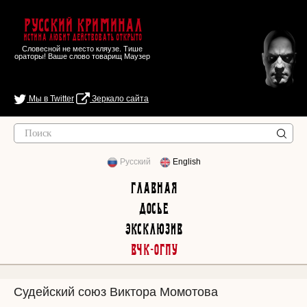
Русский Криминал
Истина любит действовать открыто
Словесной не место кляузе. Тише
ораторы! Ваше слово товарищ Маузер
Мы в Twitter
Зеркало сайта
Русский
English
Главная
Досье
Эксклюзив
ВЧК-ОГПУ
Судейский союз Виктора Момотова