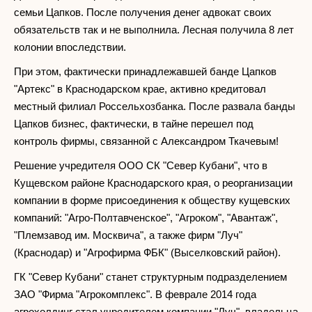
семьи Цапков. После получения денег адвокат своих
обязательств так и не выполнила. Лесная получила 8 лет
колонии впоследствии.
При этом, фактически принадлежавшей банде Цапков
"Артекс" в Краснодарском крае, активно кредитовал
местный филиал Россельхозбанка. После развала банды
Цапков бизнес, фактически, в тайне перешел под
контроль фирмы, связанной с Александром Ткачевым!
Решение учредителя ООО СК "Север Кубани", что в
Кущевском районе Краснодарского края, о реорганизации
компании в форме присоединения к обществу кущевских
компаний: "Агро-Полтавченское", "Агроком", "Авантаж",
"Племзавод им. Москвича", а также фирм "Луч"
(Краснодар) и "Агрофирма ФБК" (Выселковский район).
ГК "Север Кубани" станет структурным подразделением
ЗАО "Фирма "Агрокомплекс". В феврале 2014 года
агрохолдинг стал учредителем компании "Луч", владельца