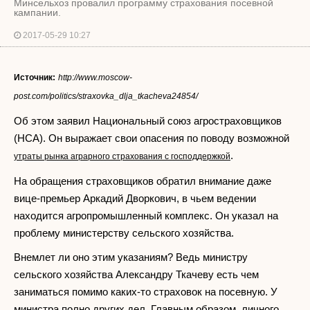
Минсельхоз провалил программу страхования посевной
кампании.
2017-05-29 10:27
Источник:
http://www.moscow-
post.com/politics/straxovka_dlja_tkacheva24854/
Об этом заявил Национальный союз агростраховщиков
(НСА). Он выражает свои опасения по поводу возможной
.
утраты рынка аграрного страхования с господдержкой
На обращения страховщиков обратил внимание даже
вице-премьер Аркадий Дворкович, в чьем ведении
находится агропромышленный комплекс. Он указал на
проблему министерству сельского хозяйства.
Внемлет ли оно этим указаниям? Ведь министру
сельского хозяйства Александру Ткачеву есть чем
заниматься помимо каких-то страховок на посевную. У
министра полно других дел. Главным образом, личного