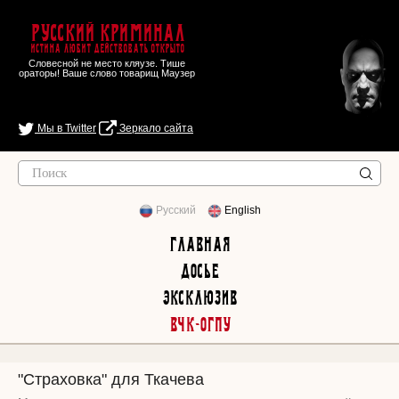
Русский Криминал
Истина любит действовать открыто
Словесной не место кляузе. Тише
ораторы! Ваше слово товарищ Маузер
Мы в Twitter
Зеркало сайта
Русский
English
Главная
Досье
Эксклюзив
ВЧК-ОГПУ
"Страховка" для Ткачева