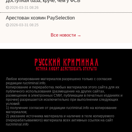
Доступная база, круче, чем у ФСБ
2026-03-31 08:26
Арестован хозяин PaySelection
2026-03-31 08:25
Все новости →
Русский Криминал
Истина любит действовать открыто
Любое копирование материалов разрешено только с согласия
редакции rucriminal.info.
Копирование и переработка любых материалов этого сайта для их
публичного использования (размещение на других сайтах,
размещение в электронных СМИ, публикации в печатных изданиях и
прочее) разрешается исключительно при выполнении следующих
условий:
1) получение согласия от редакции rucriminal.info на копирование
материалов;
2) указание источника материала и наличие в теле копируемого
(перерабатываемого) материала всех активных ссылок на сайт
rucriminal.info