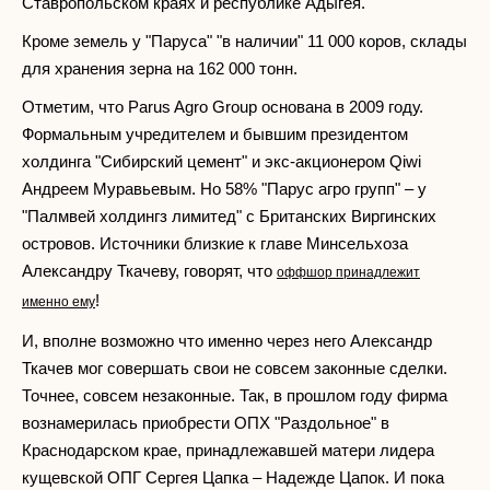
Ставропольском краях и республике Адыгея.
Кроме земель у "Паруса" "в наличии" 11 000 коров, склады
для хранения зерна на 162 000 тонн.
Отметим, что Parus Agro Group основана в 2009 году.
Формальным учредителем и бывшим президентом
холдинга "Сибирский цемент" и экс-акционером Qiwi
Андреем Муравьевым. Но 58% "Парус агро групп" – у
"Палмвей холдингз лимитед" с Британских Виргинских
островов. Источники близкие к главе Минсельхоза
Александру Ткачеву, говорят, что
оффшор принадлежит
!
именно ему
И, вполне возможно что именно через него Александр
Ткачев мог совершать свои не совсем законные сделки.
Точнее, совсем незаконные. Так, в прошлом году фирма
вознамерилась приобрести ОПХ "Раздольное" в
Краснодарском крае, принадлежавшей матери лидера
кущевской ОПГ Сергея Цапка – Надежде Цапок. И пока